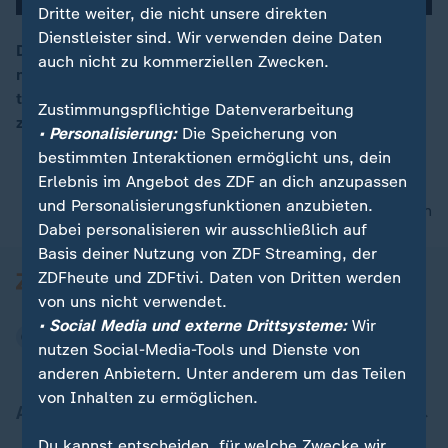
Dritte weiter, die nicht unsere direkten
Dienstleister sind. Wir verwenden deine Daten
Der Schauspieler wollte einst weder erneut heiraten
auch nicht zu kommerziellen Zwecken.
noch Kinder. Das ändert sich als Amal in sein Leben
00:15
trat. Nun ist er sehr harmonisch verheiratet und Vater
Zustimmungspflichtige Datenverarbeitung
zweier Kinder, wie er berichtet.
• Personalisierung:
Die Speicherung von
bestimmten Interaktionen ermöglicht uns, dein
Erlebnis im Angebot des ZDF an dich anzupassen
und Personalisierungsfunktionen anzubieten.
nach oben
Dabei personalisieren wir ausschließlich auf
Basis deiner Nutzung von ZDF Streaming, der
ZDFheute und ZDFtivi. Daten von Dritten werden
von uns nicht verwendet.
• Social Media und externe Drittsysteme:
Wir
nutzen Social-Media-Tools und Dienste von
anderen Anbietern. Unter anderem um das Teilen
von Inhalten zu ermöglichen.
Aktuell bei ZDFheute
Du kannst entscheiden, für welche Zwecke wir