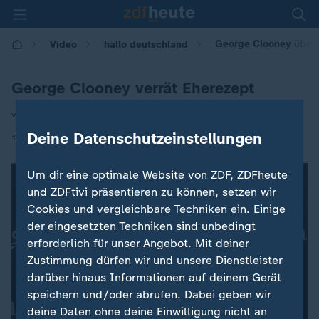
George Clooney über s
Video
hallo deutschland
George Clooney verrät Eherezept
von Maya Zanettin
Deine Datenschutzeinstellungen
|
12.01.2026 | 17:10
Um dir eine optimale Website von ZDF, ZDFheute
und ZDFtivi präsentieren zu können, setzen wir
Cookies und vergleichbare Techniken ein. Einige
der eingesetzten Techniken sind unbedingt
erforderlich für unser Angebot. Mit deiner
Zustimmung dürfen wir und unsere Dienstleister
darüber hinaus Informationen auf deinem Gerät
speichern und/oder abrufen. Dabei geben wir
deine Daten ohne deine Einwilligung nicht an