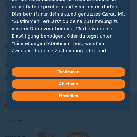
Zuletzt veröffentlicht
deine Daten speichern und verarbeiten dürfen.
Dies betrifft nur dein aktuell genutztes Gerät. Mit
Aktuelle Sendungs-Videos
"Zustimmen" erklärst du deine Zustimmung zu
unserer Datenverarbeitung, für die wir deine
ZDFheute Stories
Einwilligung benötigen. Oder du legst unter
"Einstellungen/Ablehnen" fest, welchen
Themen im Überblick
Zwecken du deine Zustimmung gibst und
welchen nicht. Deine Datenschutzeinstellungen
ZDFheute Update
kannst du jederzeit mit Wirkung für die Zukunft
Zustimmen
in deinen Einstellungen widerrufen oder ändern.
ZDFheute Apps
Ablehnen
Hier findest du das Impressum.
Weitere Informationen findest du in unserer
Einstellen
Datenschutzerklärung.
Nutzungsbedingungen
Datenschutz
Datenschutzeinstellungen
Impressum