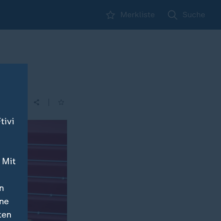
Merkliste
Suche
|
| 17:10
tivi
 Mit
n
ine
ten