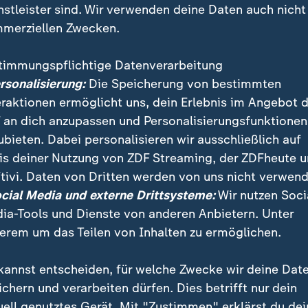
nstleister sind. Wir verwenden deine Daten auch nicht
merziellen Zwecken.
timmungspflichtige Datenverarbeitung
ersonalisierung:
Die Speicherung von bestimmten
eraktionen ermöglicht uns, dein Erlebnis im Angebot 
 an dich anzupassen und Personalisierungsfunktionen
ubieten. Dabei personalisieren wir ausschließlich auf
is deiner Nutzung von ZDF Streaming, der ZDFheute 
ograf Daniel Hinz ist seit 13 Jahren beim Filmfestival
tivi. Daten von Dritten werden von uns nicht verwend
lichtgewitter und den Kampf ums beste Bild erlebt, ve
ocial Media und externe Drittsysteme:
Wir nutzen Soci
ia-Tools und Dienste von anderen Anbietern. Unter
erem um das Teilen von Inhalten zu ermöglichen.
kannst entscheiden, für welche Zwecke wir deine Dat
ichern und verarbeiten dürfen. Dies betrifft nur dein
uell genutztes Gerät. Mit "Zustimmen" erklärst du dei