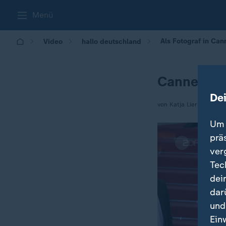
Menü
Als Fotograf in Ca
Video
hallo deutschland
Cannes: So
De
von Katja Liersch
Um 
prä
ver
Tec
dei
dar
und
Ein