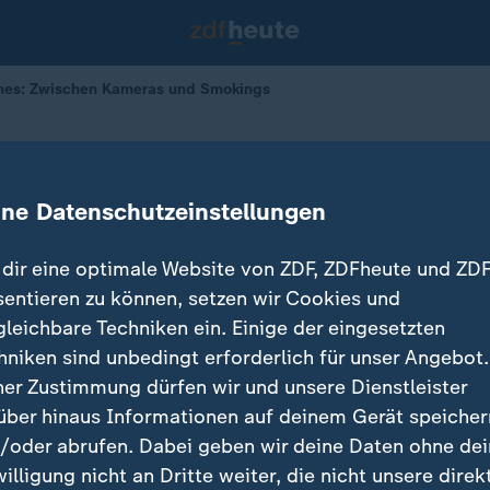
nnes: Zwischen Kameras und Smokings
 erlebt ein Fotograf das Festival
ine Datenschutzeinstellungen
21.05.2026 
dir eine optimale Website von ZDF, ZDFheute und ZDF
sentieren zu können, setzen wir Cookies und
gleichbare Techniken ein. Einige der eingesetzten
hniken sind unbedingt erforderlich für unser Angebot.
ner Zustimmung dürfen wir und unsere Dienstleister
über hinaus Informationen auf deinem Gerät speicher
/oder abrufen. Dabei geben wir deine Daten ohne de
willigung nicht an Dritte weiter, die nicht unsere direk