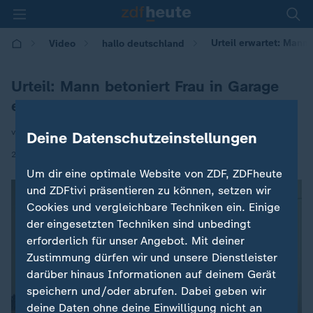
Urteil erwartet: Mann 
Video
hallo deutschland
Urteil: Mann betoniert Frau in Garage
ein
von Luise Reinke
Deine Datenschutzeinstellungen
|
24.02.2026 | 17:10
Um dir eine optimale Website von ZDF, ZDFheute
und ZDFtivi präsentieren zu können, setzen wir
Cookies und vergleichbare Techniken ein. Einige
der eingesetzten Techniken sind unbedingt
erforderlich für unser Angebot. Mit deiner
Zustimmung dürfen wir und unsere Dienstleister
darüber hinaus Informationen auf deinem Gerät
speichern und/oder abrufen. Dabei geben wir
deine Daten ohne deine Einwilligung nicht an