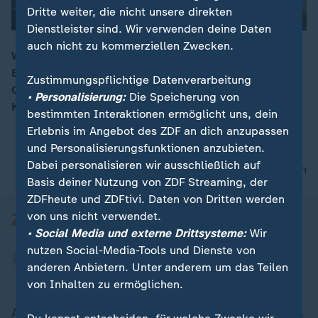
Dritte weiter, die nicht unsere direkten
Dienstleister sind. Wir verwenden deine Daten
auch nicht zu kommerziellen Zwecken.
Wegen eines Sorgerechtstreits soll ein Mann seine
Ehefrau erstochen und anschließend in den Boden der
00:16
Zustimmungspflichtige Datenverarbeitung
Garage einbetoniert haben. Nun wird vor dem
• Personalisierung:
Die Speicherung von
Koblenzer Landgericht das Urteil erwartet.
bestimmten Interaktionen ermöglicht uns, dein
Erlebnis im Angebot des ZDF an dich anzupassen
und Personalisierungsfunktionen anzubieten.
Dabei personalisieren wir ausschließlich auf
nach oben
Basis deiner Nutzung von ZDF Streaming, der
ZDFheute und ZDFtivi. Daten von Dritten werden
von uns nicht verwendet.
• Social Media und externe Drittsysteme:
Wir
nutzen Social-Media-Tools und Dienste von
anderen Anbietern. Unter anderem um das Teilen
von Inhalten zu ermöglichen.
Aktuell bei ZDFheute