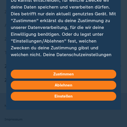
Du kannst entscheiden, für welche Zwecke wir
deine Daten speichern und verarbeiten dürfen.
Zuletzt veröffentlicht
Dies betrifft nur dein aktuell genutztes Gerät. Mit
"Zustimmen" erklärst du deine Zustimmung zu
Aktuelle Sendungs-Videos
unserer Datenverarbeitung, für die wir deine
Einwilligung benötigen. Oder du legst unter
ZDFheute Stories
"Einstellungen/Ablehnen" fest, welchen
Zwecken du deine Zustimmung gibst und
Themen im Überblick
welchen nicht. Deine Datenschutzeinstellungen
kannst du jederzeit mit Wirkung für die Zukunft
ZDFheute Update
in deinen Einstellungen widerrufen oder ändern.
Zustimmen
ZDFheute Apps
Hier findest du das Impressum.
Ablehnen
Weitere Informationen findest du in unserer
Datenschutzerklärung.
Einstellen
Nutzungsbedingungen
Datenschutz
Datenschutzeinstellungen
Impressum