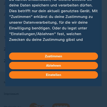
Zuletzt veröffentlicht
deine Daten speichern und verarbeiten dürfen.
Dies betrifft nur dein aktuell genutztes Gerät. Mit
Aktuelle Sendungs-Videos
"Zustimmen" erklärst du deine Zustimmung zu
unserer Datenverarbeitung, für die wir deine
ZDFheute Stories
Einwilligung benötigen. Oder du legst unter
"Einstellungen/Ablehnen" fest, welchen
Themen im Überblick
Zwecken du deine Zustimmung gibst und
welchen nicht. Deine Datenschutzeinstellungen
ZDFheute Update
kannst du jederzeit mit Wirkung für die Zukunft
Zustimmen
in deinen Einstellungen widerrufen oder ändern.
ZDFheute Apps
Ablehnen
Hier findest du das Impressum.
Weitere Informationen findest du in unserer
Einstellen
Datenschutzerklärung.
Nutzungsbedingungen
Datenschutz
Datenschutzeinstellungen
Impressum