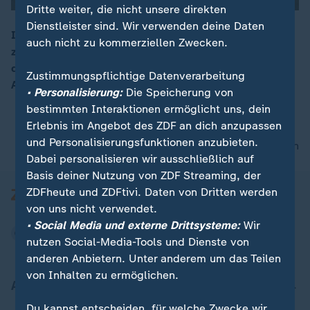
Dritte weiter, die nicht unsere direkten
Dienstleister sind. Wir verwenden deine Daten
Im National Zoo in Washington, D.C. verzaubert das
auch nicht zu kommerziellen Zwecken.
zwei Monate alte asiatische Elefantenbaby die Herzen
00:16
der Besucher und feiert seinen ersten öffentlichen
Zustimmungspflichtige Datenverarbeitung
Auftritt im Schaumbad.
• Personalisierung:
Die Speicherung von
bestimmten Interaktionen ermöglicht uns, dein
Erlebnis im Angebot des ZDF an dich anzupassen
und Personalisierungsfunktionen anzubieten.
nach oben
Dabei personalisieren wir ausschließlich auf
Basis deiner Nutzung von ZDF Streaming, der
ZDFheute und ZDFtivi. Daten von Dritten werden
von uns nicht verwendet.
• Social Media und externe Drittsysteme:
Wir
nutzen Social-Media-Tools und Dienste von
anderen Anbietern. Unter anderem um das Teilen
von Inhalten zu ermöglichen.
Aktuell bei ZDFheute
Du kannst entscheiden, für welche Zwecke wir