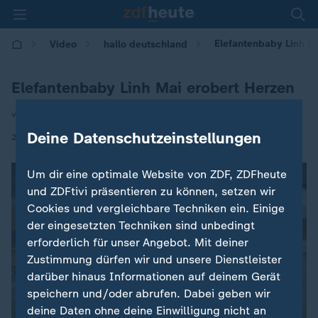
Elefantenbaby Linh M
Video
hallo deutschland
Elefantenbaby Linh Mai erobert Herzen
von Joanna Castillo
Deine Datenschutzeinstellungen
|
23.04.2026 | 15:23
Um dir eine optimale Website von ZDF, ZDFheute
und ZDFtivi präsentieren zu können, setzen wir
Cookies und vergleichbare Techniken ein. Einige
der eingesetzten Techniken sind unbedingt
erforderlich für unser Angebot. Mit deiner
Zustimmung dürfen wir und unsere Dienstleister
darüber hinaus Informationen auf deinem Gerät
speichern und/oder abrufen. Dabei geben wir
deine Daten ohne deine Einwilligung nicht an