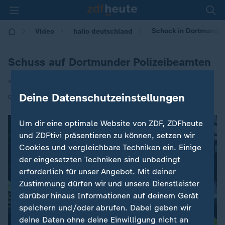
Schock in Dortmund: M
Video
hallo deutschland
Schuss auf Dortmunder Polizeibeamten
von Ralph Goldmann
Deine Datenschutzeinstellungen
|
03.06.2026 | 17:10
Um dir eine optimale Website von ZDF, ZDFheute
und ZDFtivi präsentieren zu können, setzen wir
Cookies und vergleichbare Techniken ein. Einige
der eingesetzten Techniken sind unbedingt
erforderlich für unser Angebot. Mit deiner
Zustimmung dürfen wir und unsere Dienstleister
darüber hinaus Informationen auf deinem Gerät
speichern und/oder abrufen. Dabei geben wir
deine Daten ohne deine Einwilligung nicht an