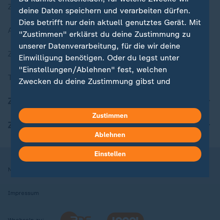
Zuletzt veröffentlicht
deine Daten speichern und verarbeiten dürfen.
Dies betrifft nur dein aktuell genutztes Gerät. Mit
Aktuelle Sendungs-Videos
"Zustimmen" erklärst du deine Zustimmung zu
unserer Datenverarbeitung, für die wir deine
ZDFheute Stories
Einwilligung benötigen. Oder du legst unter
"Einstellungen/Ablehnen" fest, welchen
Themen im Überblick
Zwecken du deine Zustimmung gibst und
welchen nicht. Deine Datenschutzeinstellungen
ZDFheute Update
kannst du jederzeit mit Wirkung für die Zukunft
Zustimmen
in deinen Einstellungen widerrufen oder ändern.
ZDFheute Apps
Ablehnen
Hier findest du das Impressum.
Weitere Informationen findest du in unserer
Einstellen
Datenschutzerklärung.
Nutzungsbedingungen
Datenschutz
Datenschutzeinstellungen
Impressum