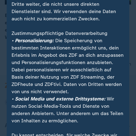
Dritte weiter, die nicht unsere direkten
Dienstleister sind. Wir verwenden deine Daten
Ein Mann verschanzt sich mit seinen drei Töchtern in
auch nicht zu kommerziellen Zwecken.
einer Wohnung und schießt auf einen Polizisten. Nach
00:16
einer mehrstündigen Verhandlung lässt er sich ohne
Zustimmungspflichtige Datenverarbeitung
Widerstand festnehmen.
• Personalisierung:
Die Speicherung von
bestimmten Interaktionen ermöglicht uns, dein
Erlebnis im Angebot des ZDF an dich anzupassen
und Personalisierungsfunktionen anzubieten.
nach oben
Dabei personalisieren wir ausschließlich auf
Basis deiner Nutzung von ZDF Streaming, der
ZDFheute und ZDFtivi. Daten von Dritten werden
von uns nicht verwendet.
• Social Media und externe Drittsysteme:
Wir
nutzen Social-Media-Tools und Dienste von
anderen Anbietern. Unter anderem um das Teilen
von Inhalten zu ermöglichen.
Aktuell bei ZDFheute
Du kannst entscheiden, für welche Zwecke wir