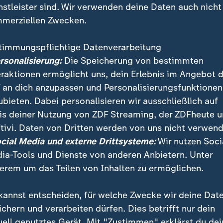
nstleister sind. Wir verwenden deine Daten auch nicht
merziellen Zwecken.
timmungspflichtige Datenverarbeitung
ersonalisierung:
Die Speicherung von bestimmten
eraktionen ermöglicht uns, dein Erlebnis im Angebot 
 an dich anzupassen und Personalisierungsfunktionen
ubieten. Dabei personalisieren wir ausschließlich auf
is deiner Nutzung von ZDF Streaming, der ZDFheute 
t spricht die US-amerikanische Schauspielerin offen 
tivi. Daten von Dritten werden von uns nicht verwend
lerose. Aufgrund der schweren Krankheit verlässt die
ocial Media und externe Drittsysteme:
Wir nutzen Soci
Haus.
ia-Tools und Dienste von anderen Anbietern. Unter
erem um das Teilen von Inhalten zu ermöglichen.
kannst entscheiden, für welche Zwecke wir deine Dat
ichern und verarbeiten dürfen. Dies betrifft nur dein
uell genutztes Gerät. Mit "Zustimmen" erklärst du dei