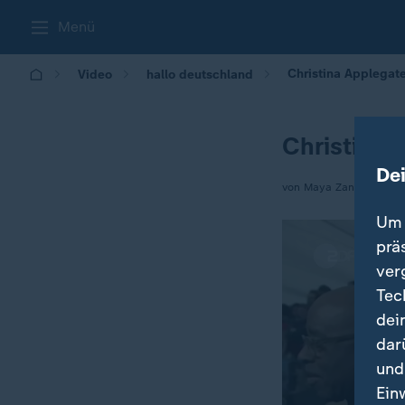
Menü
Christina Applegat
Video
hallo deutschland
Christina 
De
von Maya Zanettin
Um 
prä
ver
Tec
dei
dar
und
Ein