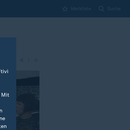
Merkliste
Suche
g
|
| 16:30
tivi
 Mit
n
ine
ten