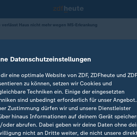
e verlässt Haus nicht mehr wegen MS-Erkrankung
Applegate kämpft mit MS-Erkrankun
ine Datenschutzeinstellungen
07.05.2025 
dir eine optimale Website von ZDF, ZDFheute und ZDF
sentieren zu können, setzen wir Cookies und
gleichbare Techniken ein. Einige der eingesetzten
hniken sind unbedingt erforderlich für unser Angebot.
ner Zustimmung dürfen wir und unsere Dienstleister
über hinaus Informationen auf deinem Gerät speicher
/oder abrufen. Dabei geben wir deine Daten ohne de
willigung nicht an Dritte weiter, die nicht unsere direk