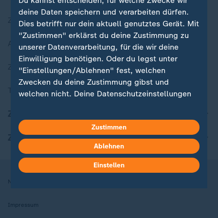
Du kannst entscheiden, für welche Zwecke wir
deine Daten speichern und verarbeiten dürfen.
Zuletzt veröffentlicht
Dies betrifft nur dein aktuell genutztes Gerät. Mit
"Zustimmen" erklärst du deine Zustimmung zu
Aktuelle Sendungs-Videos
unserer Datenverarbeitung, für die wir deine
Einwilligung benötigen. Oder du legst unter
ZDFheute Stories
"Einstellungen/Ablehnen" fest, welchen
Zwecken du deine Zustimmung gibst und
Themen im Überblick
welchen nicht. Deine Datenschutzeinstellungen
kannst du jederzeit mit Wirkung für die Zukunft
ZDFheute Update
in deinen Einstellungen widerrufen oder ändern.
Zustimmen
ZDFheute Apps
Hier findest du das Impressum.
Ablehnen
Weitere Informationen findest du in unserer
Datenschutzerklärung.
Einstellen
Nutzungsbedingungen
Datenschutz
Datenschutzeinstellungen
Impressum