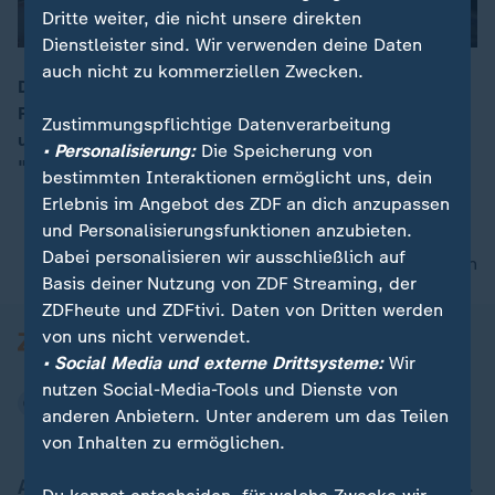
Dritte weiter, die nicht unsere direkten
Dienstleister sind. Wir verwenden deine Daten
auch nicht zu kommerziellen Zwecken.
Die Schauspieler Chris Pratt, Kali Reis und Rebecca
Ferguson begeistern ihre Fans auf dem roten Teppich
00:15
Zustimmungspflichtige Datenverarbeitung
und bald auch auf der Leinwand - mit dem Film
• Personalisierung:
Die Speicherung von
"Mercy".
bestimmten Interaktionen ermöglicht uns, dein
Erlebnis im Angebot des ZDF an dich anzupassen
und Personalisierungsfunktionen anzubieten.
Dabei personalisieren wir ausschließlich auf
nach oben
Basis deiner Nutzung von ZDF Streaming, der
ZDFheute und ZDFtivi. Daten von Dritten werden
von uns nicht verwendet.
• Social Media und externe Drittsysteme:
Wir
nutzen Social-Media-Tools und Dienste von
anderen Anbietern. Unter anderem um das Teilen
von Inhalten zu ermöglichen.
Aktuell bei ZDFheute