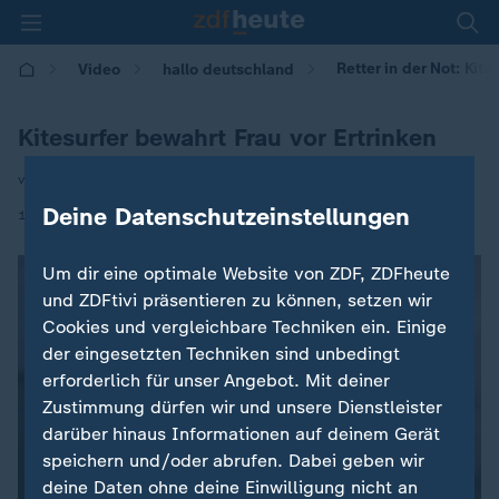
Retter in der Not: Kit
Video
hallo deutschland
Kitesurfer bewahrt Frau vor Ertrinken
von Astrid Henryson
Deine Datenschutzeinstellungen
|
16.01.2025 | 17:10
Um dir eine optimale Website von ZDF, ZDFheute
und ZDFtivi präsentieren zu können, setzen wir
Cookies und vergleichbare Techniken ein. Einige
der eingesetzten Techniken sind unbedingt
erforderlich für unser Angebot. Mit deiner
Zustimmung dürfen wir und unsere Dienstleister
darüber hinaus Informationen auf deinem Gerät
speichern und/oder abrufen. Dabei geben wir
deine Daten ohne deine Einwilligung nicht an