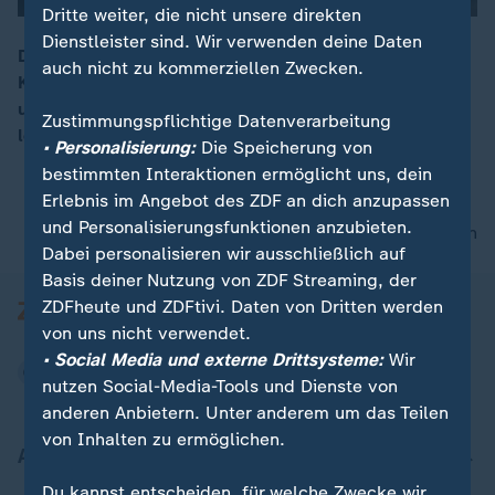
Dritte weiter, die nicht unsere direkten
Dienstleister sind. Wir verwenden deine Daten
Der 31-jährige Kitesurfer Bruno Lobo will nur seine
auch nicht zu kommerziellen Zwecken.
Kamera testen, als er von lauten Hilferufen einer Frau
00:16
unterbrochen wird. Er eilt zu Hilfe und rettet sie in
Zustimmungspflichtige Datenverarbeitung
letzter Sekunde.
• Personalisierung:
Die Speicherung von
bestimmten Interaktionen ermöglicht uns, dein
Erlebnis im Angebot des ZDF an dich anzupassen
und Personalisierungsfunktionen anzubieten.
nach oben
Dabei personalisieren wir ausschließlich auf
Basis deiner Nutzung von ZDF Streaming, der
ZDFheute und ZDFtivi. Daten von Dritten werden
von uns nicht verwendet.
• Social Media und externe Drittsysteme:
Wir
nutzen Social-Media-Tools und Dienste von
anderen Anbietern. Unter anderem um das Teilen
von Inhalten zu ermöglichen.
Aktuell bei ZDFheute
Du kannst entscheiden, für welche Zwecke wir