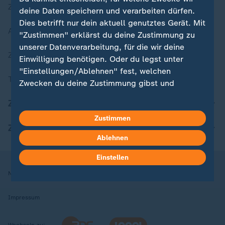
Zuletzt veröffentlicht
deine Daten speichern und verarbeiten dürfen.
Dies betrifft nur dein aktuell genutztes Gerät. Mit
Aktuelle Sendungs-Videos
"Zustimmen" erklärst du deine Zustimmung zu
unserer Datenverarbeitung, für die wir deine
ZDFheute Stories
Einwilligung benötigen. Oder du legst unter
"Einstellungen/Ablehnen" fest, welchen
Themen im Überblick
Zwecken du deine Zustimmung gibst und
welchen nicht. Deine Datenschutzeinstellungen
ZDFheute Update
kannst du jederzeit mit Wirkung für die Zukunft
Zustimmen
in deinen Einstellungen widerrufen oder ändern.
ZDFheute Apps
Ablehnen
Hier findest du das Impressum.
Weitere Informationen findest du in unserer
Einstellen
Datenschutzerklärung.
Nutzungsbedingungen
Datenschutz
Datenschutzeinstellungen
Impressum