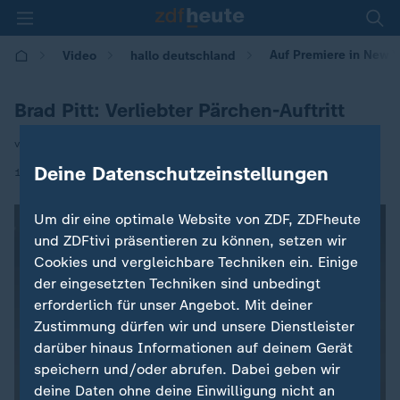
Auf Premiere in New Yo
Video
hallo deutschland
Brad Pitt: Verliebter Pärchen-Auftritt
von Caroline Hermann
Deine Datenschutzeinstellungen
|
17.06.2025 | 17:10
Um dir eine optimale Website von ZDF, ZDFheute
und ZDFtivi präsentieren zu können, setzen wir
Cookies und vergleichbare Techniken ein. Einige
der eingesetzten Techniken sind unbedingt
erforderlich für unser Angebot. Mit deiner
Zustimmung dürfen wir und unsere Dienstleister
darüber hinaus Informationen auf deinem Gerät
speichern und/oder abrufen. Dabei geben wir
deine Daten ohne deine Einwilligung nicht an