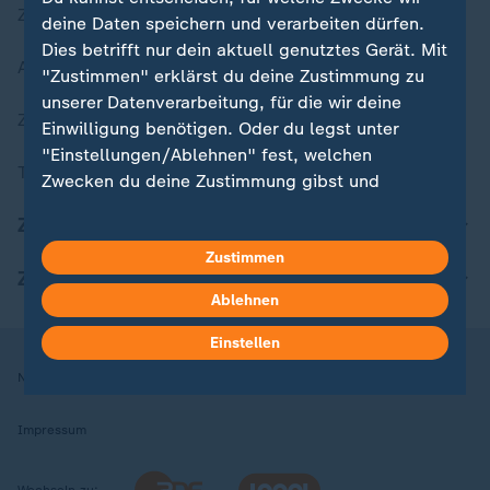
Zuletzt veröffentlicht
deine Daten speichern und verarbeiten dürfen.
Dies betrifft nur dein aktuell genutztes Gerät. Mit
Aktuelle Sendungs-Videos
"Zustimmen" erklärst du deine Zustimmung zu
unserer Datenverarbeitung, für die wir deine
ZDFheute Stories
Einwilligung benötigen. Oder du legst unter
"Einstellungen/Ablehnen" fest, welchen
Themen im Überblick
Zwecken du deine Zustimmung gibst und
welchen nicht. Deine Datenschutzeinstellungen
ZDFheute Update
kannst du jederzeit mit Wirkung für die Zukunft
Zustimmen
in deinen Einstellungen widerrufen oder ändern.
ZDFheute Apps
Ablehnen
Hier findest du das Impressum.
Weitere Informationen findest du in unserer
Einstellen
Datenschutzerklärung.
Nutzungsbedingungen
Datenschutz
Datenschutzeinstellungen
Impressum