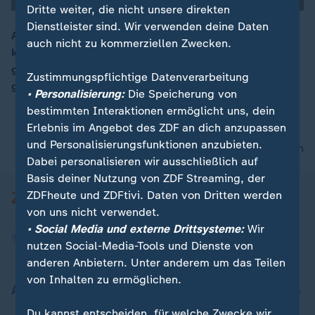
Dritte weiter, die nicht unsere direkten
Dienstleister sind. Wir verwenden deine Daten
Auf der Premiere seines neuen Films "F1" in New York,
auch nicht zu kommerziellen Zwecken.
können Fans von Brad Pitt einen seltenen Anblick
00:17
genießen: Der Schauspieler präsentiert sich
Zustimmungspflichtige Datenverarbeitung
gemeinsam mit seiner Freundin Ines de Ramon.
• Personalisierung:
Die Speicherung von
bestimmten Interaktionen ermöglicht uns, dein
Erlebnis im Angebot des ZDF an dich anzupassen
und Personalisierungsfunktionen anzubieten.
nach oben
Dabei personalisieren wir ausschließlich auf
Basis deiner Nutzung von ZDF Streaming, der
ZDFheute und ZDFtivi. Daten von Dritten werden
von uns nicht verwendet.
• Social Media und externe Drittsysteme:
Wir
nutzen Social-Media-Tools und Dienste von
anderen Anbietern. Unter anderem um das Teilen
von Inhalten zu ermöglichen.
Aktuell bei ZDFheute
Du kannst entscheiden, für welche Zwecke wir