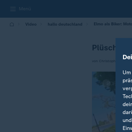
Menü
Elmo als Biker: Mo
Video
hallo deutschland
Plüsch sta
De
von Christoph Gocke / 
Um 
prä
ver
Tec
dei
dar
und
Ein