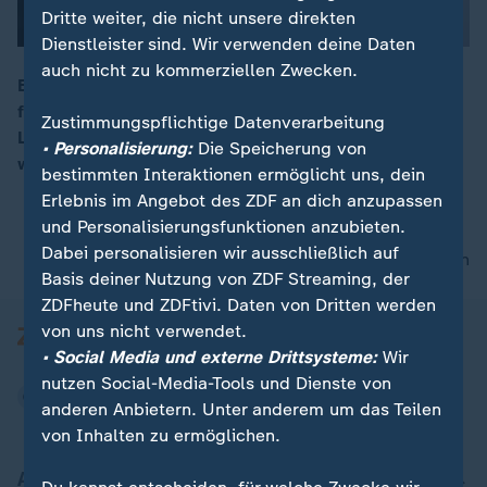
Dritte weiter, die nicht unsere direkten
Dienstleister sind. Wir verwenden deine Daten
auch nicht zu kommerziellen Zwecken.
Eine Facebook-Seite hat Barry Gibb fälschlicherweise
für tot erklärt und sammelte dafür fast eine Million
00:16
Zustimmungspflichtige Datenverarbeitung
Likes. Seine Familie erklärt: Der "Bee Gees"-Sänger ist
• Personalisierung:
Die Speicherung von
wohl auf.
bestimmten Interaktionen ermöglicht uns, dein
Erlebnis im Angebot des ZDF an dich anzupassen
und Personalisierungsfunktionen anzubieten.
Dabei personalisieren wir ausschließlich auf
nach oben
Basis deiner Nutzung von ZDF Streaming, der
ZDFheute und ZDFtivi. Daten von Dritten werden
von uns nicht verwendet.
• Social Media und externe Drittsysteme:
Wir
nutzen Social-Media-Tools und Dienste von
anderen Anbietern. Unter anderem um das Teilen
von Inhalten zu ermöglichen.
Aktuell bei ZDFheute