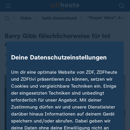
"Stayin‘ Alive": Barry 
Video
hallo deutschland
Barry Gibb fälschlicherweise für tot
erklärt
von Caroline Hermann
Deine Datenschutzeinstellungen
|
27.05.2026 | 16:15
Um dir eine optimale Website von ZDF, ZDFheute
und ZDFtivi präsentieren zu können, setzen wir
Cookies und vergleichbare Techniken ein. Einige
der eingesetzten Techniken sind unbedingt
erforderlich für unser Angebot. Mit deiner
Zustimmung dürfen wir und unsere Dienstleister
darüber hinaus Informationen auf deinem Gerät
speichern und/oder abrufen. Dabei geben wir
deine Daten ohne deine Einwilligung nicht an