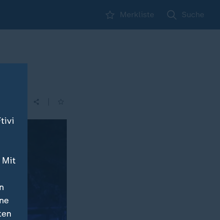
Merkliste
Suche
|
| 17:10
tivi
 Mit
n
ine
ten