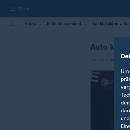
Menü
Spektakulärer Unfal
Video
hallo deutschland
Auto kracht
De
von Svenja Bergerhoff
Um 
prä
ver
Tec
dei
dar
und
Ein