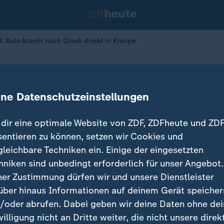
l: Auto kracht nach Crash direkt in Kneipe
 in Kneipe: Drei Verletzte
ine Datenschutzeinstellungen
01.06.2026 
dir eine optimale Website von ZDF, ZDFheute und ZDF
sentieren zu können, setzen wir Cookies und
gleichbare Techniken ein. Einige der eingesetzten
hniken sind unbedingt erforderlich für unser Angebot.
ner Zustimmung dürfen wir und unsere Dienstleister
über hinaus Informationen auf deinem Gerät speicher
/oder abrufen. Dabei geben wir deine Daten ohne de
willigung nicht an Dritte weiter, die nicht unsere direk