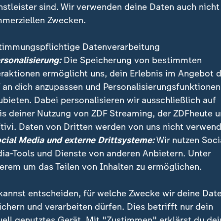
nstleister sind. Wir verwenden deine Daten auch nicht
merziellen Zwecken.
timmungspflichtige Datenverarbeitung
ersonalisierung:
Die Speicherung von bestimmten
eraktionen ermöglicht uns, dein Erlebnis im Angebot 
 an dich anzupassen und Personalisierungsfunktionen
ubieten. Dabei personalisieren wir ausschließlich auf
is deiner Nutzung von ZDF Streaming, der ZDFheute 
ersah eine junge Fahrerin ein Auto, kam von der Stra
tivi. Daten von Dritten werden von uns nicht verwend
Gaststätte. Das Fahrzeug stoppte erst am Tresen. Dre
ocial Media und externe Drittsysteme:
Wir nutzen Soci
ia-Tools und Dienste von anderen Anbietern. Unter
erem um das Teilen von Inhalten zu ermöglichen.
kannst entscheiden, für welche Zwecke wir deine Dat
ichern und verarbeiten dürfen. Dies betrifft nur dein
uell genutztes Gerät. Mit "Zustimmen" erklärst du dei