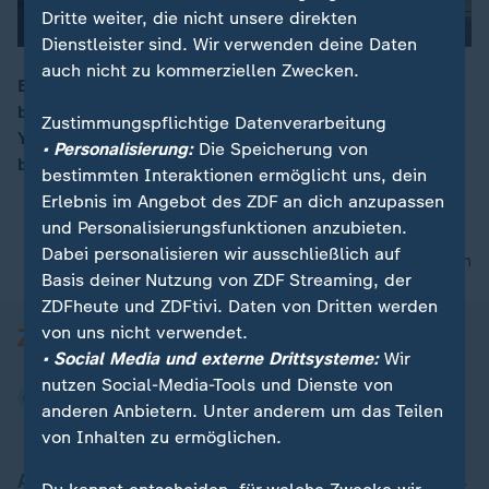
Dritte weiter, die nicht unsere direkten
Dienstleister sind. Wir verwenden deine Daten
auch nicht zu kommerziellen Zwecken.
Eigentlich wollte Pauline nur für ein Jahr in Kanada
bleiben. Doch als sie die spektatkuläre Wildnis des
00:16
Zustimmungspflichtige Datenverarbeitung
Yukon-Territoriums kennenlernt, steht fest, dass sie
• Personalisierung:
Die Speicherung von
bleiben muss.
bestimmten Interaktionen ermöglicht uns, dein
Erlebnis im Angebot des ZDF an dich anzupassen
und Personalisierungsfunktionen anzubieten.
Dabei personalisieren wir ausschließlich auf
nach oben
Basis deiner Nutzung von ZDF Streaming, der
ZDFheute und ZDFtivi. Daten von Dritten werden
von uns nicht verwendet.
• Social Media und externe Drittsysteme:
Wir
nutzen Social-Media-Tools und Dienste von
anderen Anbietern. Unter anderem um das Teilen
von Inhalten zu ermöglichen.
Aktuell bei ZDFheute