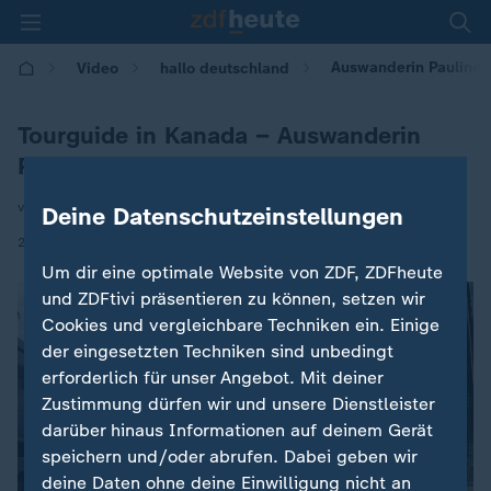
Auswanderin Pauline l
Video
hallo deutschland
Tourguide in Kanada – Auswanderin
Pauline
von Albrecht Elstermann / Katrin Kleemann
Deine Datenschutzeinstellungen
|
27.01.2026 | 17:10
Um dir eine optimale Website von ZDF, ZDFheute
und ZDFtivi präsentieren zu können, setzen wir
Cookies und vergleichbare Techniken ein. Einige
der eingesetzten Techniken sind unbedingt
erforderlich für unser Angebot. Mit deiner
Zustimmung dürfen wir und unsere Dienstleister
darüber hinaus Informationen auf deinem Gerät
speichern und/oder abrufen. Dabei geben wir
deine Daten ohne deine Einwilligung nicht an