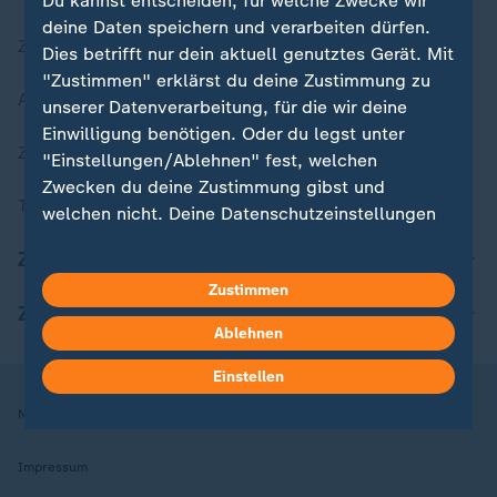
Du kannst entscheiden, für welche Zwecke wir
deine Daten speichern und verarbeiten dürfen.
Zuletzt veröffentlicht
Dies betrifft nur dein aktuell genutztes Gerät. Mit
"Zustimmen" erklärst du deine Zustimmung zu
Aktuelle Sendungs-Videos
unserer Datenverarbeitung, für die wir deine
Einwilligung benötigen. Oder du legst unter
ZDFheute Stories
"Einstellungen/Ablehnen" fest, welchen
Zwecken du deine Zustimmung gibst und
Themen im Überblick
welchen nicht. Deine Datenschutzeinstellungen
kannst du jederzeit mit Wirkung für die Zukunft
ZDFheute Update
in deinen Einstellungen widerrufen oder ändern.
Zustimmen
ZDFheute Apps
Hier findest du das Impressum.
Ablehnen
Weitere Informationen findest du in unserer
Datenschutzerklärung.
Einstellen
Nutzungsbedingungen
Datenschutz
Datenschutzeinstellungen
Impressum