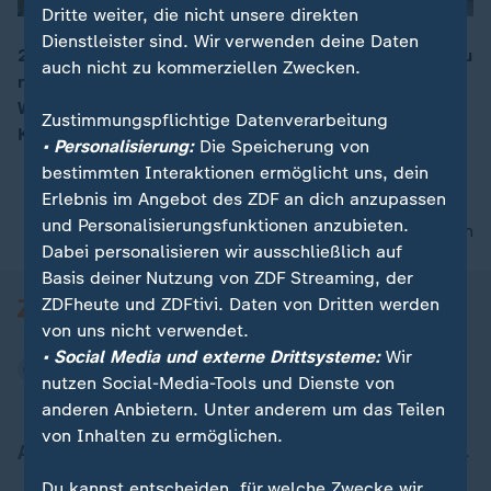
Dritte weiter, die nicht unsere direkten
Dienstleister sind. Wir verwenden deine Daten
2024 zog Tobias Harms mit seiner amerikanischen Frau
auch nicht zu kommerziellen Zwecken.
nach Miami. Er lebt sein Traumleben in einem
00:16
Wolkenkratzer mit Meerblick und versucht nun eine
Zustimmungspflichtige Datenverarbeitung
Karriere in den sozialen Medien aufzubauen.
• Personalisierung:
Die Speicherung von
bestimmten Interaktionen ermöglicht uns, dein
Erlebnis im Angebot des ZDF an dich anzupassen
und Personalisierungsfunktionen anzubieten.
nach oben
Dabei personalisieren wir ausschließlich auf
Basis deiner Nutzung von ZDF Streaming, der
ZDFheute und ZDFtivi. Daten von Dritten werden
von uns nicht verwendet.
• Social Media und externe Drittsysteme:
Wir
nutzen Social-Media-Tools und Dienste von
anderen Anbietern. Unter anderem um das Teilen
von Inhalten zu ermöglichen.
Aktuell bei ZDFheute
Du kannst entscheiden, für welche Zwecke wir