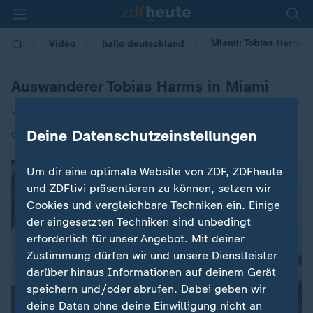
Miami: Tobias Harms l
Video
hallo deutschland
Auswanderer Tobias Harms in Miami
von Christian Leunig
Deine Datenschutzeinstellungen
|
05.02.2026 | 17:15
Um dir eine optimale Website von ZDF, ZDFheute
und ZDFtivi präsentieren zu können, setzen wir
Cookies und vergleichbare Techniken ein. Einige
der eingesetzten Techniken sind unbedingt
erforderlich für unser Angebot. Mit deiner
Zustimmung dürfen wir und unsere Dienstleister
darüber hinaus Informationen auf deinem Gerät
speichern und/oder abrufen. Dabei geben wir
deine Daten ohne deine Einwilligung nicht an