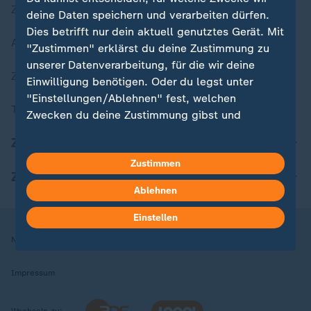
Zuletzt veröffentlicht
deine Daten speichern und verarbeiten dürfen.
Dies betrifft nur dein aktuell genutztes Gerät. Mit
Aktuelle Sendungs-Videos
"Zustimmen" erklärst du deine Zustimmung zu
unserer Datenverarbeitung, für die wir deine
ZDFheute Stories
Einwilligung benötigen. Oder du legst unter
"Einstellungen/Ablehnen" fest, welchen
Themen im Überblick
Zwecken du deine Zustimmung gibst und
welchen nicht. Deine Datenschutzeinstellungen
ZDFheute Update
kannst du jederzeit mit Wirkung für die Zukunft
Zustimmen
in deinen Einstellungen widerrufen oder ändern.
ZDFheute Apps
Ablehnen
Hier findest du das Impressum.
Weitere Informationen findest du in unserer
Einstellen
Datenschutzerklärung.
Nutzungsbedingungen
Datenschutz
Datenschutzeinstellungen
Impressum