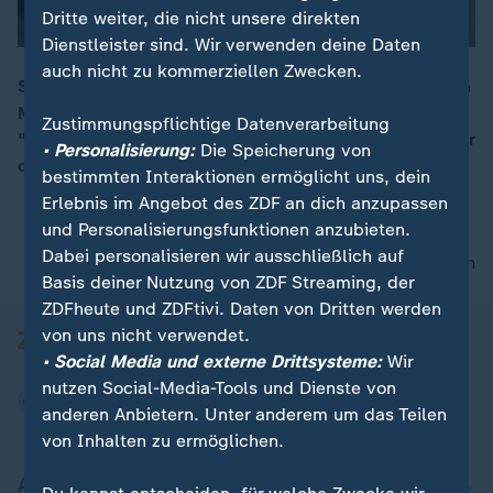
Dritte weiter, die nicht unsere direkten
Dienstleister sind. Wir verwenden deine Daten
auch nicht zu kommerziellen Zwecken.
Seit elf Jahren ermittelt die Schauspielerin Anna Maria
Mühle als Kommissarin Nora Weiss für die ZDF-Serie
00:16
Zustimmungspflichtige Datenverarbeitung
"Solo für Weiss". Hallo Deutschland blickt mit ihr hinter
• Personalisierung:
Die Speicherung von
die Kulissen der Serie.
bestimmten Interaktionen ermöglicht uns, dein
Erlebnis im Angebot des ZDF an dich anzupassen
und Personalisierungsfunktionen anzubieten.
Dabei personalisieren wir ausschließlich auf
nach oben
Basis deiner Nutzung von ZDF Streaming, der
ZDFheute und ZDFtivi. Daten von Dritten werden
von uns nicht verwendet.
• Social Media und externe Drittsysteme:
Wir
nutzen Social-Media-Tools und Dienste von
anderen Anbietern. Unter anderem um das Teilen
von Inhalten zu ermöglichen.
Aktuell bei ZDFheute