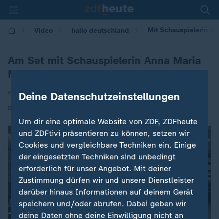
Mit Schauspielerin An
Video
hallo deutschland
Am Set mit Schauspielerin Anna Maria
Mühe
von Claas Thomsen
Deine Datenschutzeinstellungen
|
08.12.2025 | 17:15
Um dir eine optimale Website von ZDF, ZDFheute
und ZDFtivi präsentieren zu können, setzen wir
Cookies und vergleichbare Techniken ein. Einige
der eingesetzten Techniken sind unbedingt
erforderlich für unser Angebot. Mit deiner
Zustimmung dürfen wir und unsere Dienstleister
darüber hinaus Informationen auf deinem Gerät
speichern und/oder abrufen. Dabei geben wir
deine Daten ohne deine Einwilligung nicht an