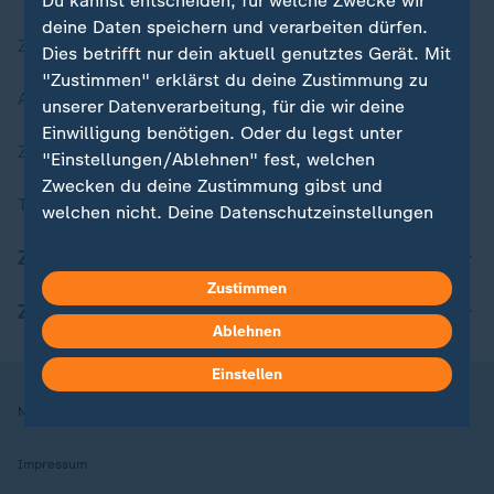
Du kannst entscheiden, für welche Zwecke wir
deine Daten speichern und verarbeiten dürfen.
Zuletzt veröffentlicht
Dies betrifft nur dein aktuell genutztes Gerät. Mit
"Zustimmen" erklärst du deine Zustimmung zu
Aktuelle Sendungs-Videos
unserer Datenverarbeitung, für die wir deine
Einwilligung benötigen. Oder du legst unter
ZDFheute Stories
"Einstellungen/Ablehnen" fest, welchen
Zwecken du deine Zustimmung gibst und
Themen im Überblick
welchen nicht. Deine Datenschutzeinstellungen
kannst du jederzeit mit Wirkung für die Zukunft
ZDFheute Update
in deinen Einstellungen widerrufen oder ändern.
Zustimmen
ZDFheute Apps
Hier findest du das Impressum.
Ablehnen
Weitere Informationen findest du in unserer
Datenschutzerklärung.
Einstellen
Nutzungsbedingungen
Datenschutz
Datenschutzeinstellungen
Impressum