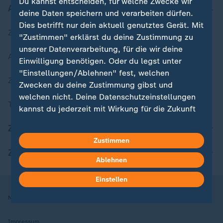
Du kannst entscheiden, für welche Zwecke wir
Aktuell bei ZDFheute
deine Daten speichern und verarbeiten dürfen.
Dies betrifft nur dein aktuell genutztes Gerät. Mit
Zuletzt veröffentlicht
"Zustimmen" erklärst du deine Zustimmung zu
unserer Datenverarbeitung, für die wir deine
Aktuelle Sendungs-Videos
Einwilligung benötigen. Oder du legst unter
"Einstellungen/Ablehnen" fest, welchen
ZDFheute Stories
Zwecken du deine Zustimmung gibst und
welchen nicht. Deine Datenschutzeinstellungen
Themen im Überblick
kannst du jederzeit mit Wirkung für die Zukunft
in deinen Einstellungen widerrufen oder ändern.
ZDFheute Update
Zustimmen
Hier findest du das Impressum.
ZDFheute Apps
Weitere Informationen findest du in unserer
Ablehnen
Datenschutzerklärung.
Einstellen
Nutzungsbedingungen
Datenschutz
Datenschutzeinstellungen
Impressum