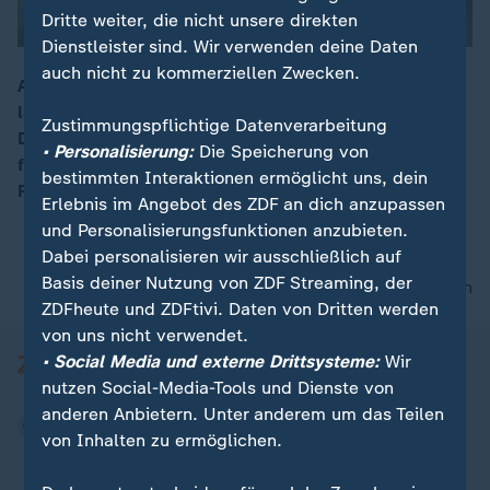
Dritte weiter, die nicht unsere direkten
Dienstleister sind. Wir verwenden deine Daten
auch nicht zu kommerziellen Zwecken.
An einem Gymnasium im bayerischen Schongau sind
laut Polizei zwei Schülerinnen schwer verletzt worden.
00:15
Zustimmungspflichtige Datenverarbeitung
Der mutmaßliche 16-jährige Täter wurde
• Personalisierung:
Die Speicherung von
festgenommen. Die Ermittlungen gehen in alle
bestimmten Interaktionen ermöglicht uns, dein
Richtungen.
Erlebnis im Angebot des ZDF an dich anzupassen
und Personalisierungsfunktionen anzubieten.
Dabei personalisieren wir ausschließlich auf
Basis deiner Nutzung von ZDF Streaming, der
nach oben
ZDFheute und ZDFtivi. Daten von Dritten werden
von uns nicht verwendet.
• Social Media und externe Drittsysteme:
Wir
nutzen Social-Media-Tools und Dienste von
anderen Anbietern. Unter anderem um das Teilen
von Inhalten zu ermöglichen.