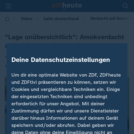
Verdacht auf Amokla
Video
hallo deutschland
"Lage unübersichtlich": Amokverdacht
an bayrischem Gymnasium
von Petra Neubauer
Deine Datenschutzeinstellungen
|
08.07.2026 | 17:10
Um dir eine optimale Website von ZDF, ZDFheute
und ZDFtivi präsentieren zu können, setzen wir
Cookies und vergleichbare Techniken ein. Einige
der eingesetzten Techniken sind unbedingt
erforderlich für unser Angebot. Mit deiner
Zustimmung dürfen wir und unsere Dienstleister
darüber hinaus Informationen auf deinem Gerät
speichern und/oder abrufen. Dabei geben wir
deine Daten ohne deine Einwilligung nicht an