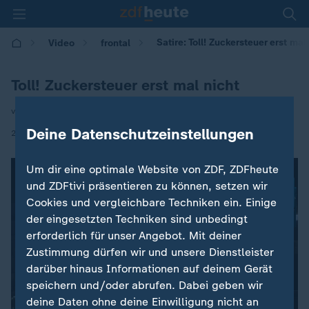
Satire: Toll! Zuckersteuer erst mal
Video
frontal
Toll! Zuckersteuer erst mal nicht
von Werner Doyé und Andreas Wiemers
Deine Datenschutzeinstellungen
|
21.04.2026 | 19:36
Um dir eine optimale Website von ZDF, ZDFheute
und ZDFtivi präsentieren zu können, setzen wir
Cookies und vergleichbare Techniken ein. Einige
der eingesetzten Techniken sind unbedingt
erforderlich für unser Angebot. Mit deiner
Zustimmung dürfen wir und unsere Dienstleister
darüber hinaus Informationen auf deinem Gerät
speichern und/oder abrufen. Dabei geben wir
deine Daten ohne deine Einwilligung nicht an