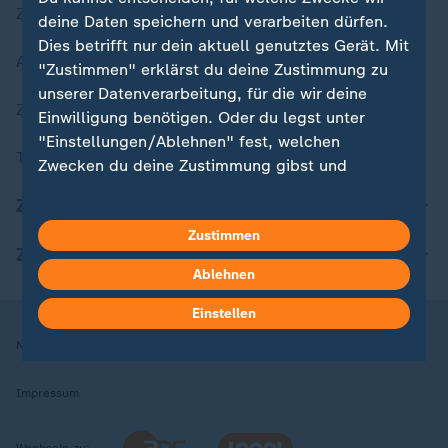
Zuletzt veröffentlicht
deine Daten speichern und verarbeiten dürfen.
Dies betrifft nur dein aktuell genutztes Gerät. Mit
Aktuelle Sendungs-Videos
"Zustimmen" erklärst du deine Zustimmung zu
unserer Datenverarbeitung, für die wir deine
ZDFheute Stories
Einwilligung benötigen. Oder du legst unter
"Einstellungen/Ablehnen" fest, welchen
Themen im Überblick
Zwecken du deine Zustimmung gibst und
welchen nicht. Deine Datenschutzeinstellungen
ZDFheute Update
kannst du jederzeit mit Wirkung für die Zukunft
Zustimmen
in deinen Einstellungen widerrufen oder ändern.
ZDFheute Apps
Ablehnen
Hier findest du das Impressum.
Weitere Informationen findest du in unserer
Einstellen
Datenschutzerklärung.
Nutzungsbedingungen
Datenschutz
Datenschutzeinstellungen
Impressum