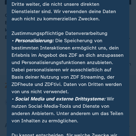
Dritte weiter, die nicht unsere direkten
Dienstleister sind. Wir verwenden deine Daten
Cola und Limo enthalten teilweise krass viel Zucker.
auch nicht zu kommerziellen Zwecken.
Experten halten das für ungesund. Eine Zuckersteuer
00:17
könnte helfen, aber unsere
Zustimmungspflichtige Datenverarbeitung
Bundesgesundheitsministerin Nina Warken eiert herum.
• Personalisierung:
Die Speicherung von
bestimmten Interaktionen ermöglicht uns, dein
Erlebnis im Angebot des ZDF an dich anzupassen
und Personalisierungsfunktionen anzubieten.
nach oben
Dabei personalisieren wir ausschließlich auf
Basis deiner Nutzung von ZDF Streaming, der
ZDFheute und ZDFtivi. Daten von Dritten werden
von uns nicht verwendet.
• Social Media und externe Drittsysteme:
Wir
nutzen Social-Media-Tools und Dienste von
anderen Anbietern. Unter anderem um das Teilen
von Inhalten zu ermöglichen.
Aktuell bei ZDFheute
Du kannst entscheiden, für welche Zwecke wir