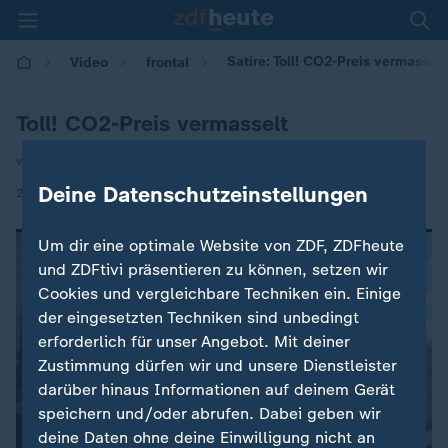
Satire: Toll! CO2-Preis vermasselt
Video
frontal
Toll! CO2-Preis vermasselt
von Werner Doyé und Andreas Wiemers
Deine Datenschutzeinstellungen
|
26.05.2026 | 22:30
Um dir eine optimale Website von ZDF, ZDFheute
und ZDFtivi präsentieren zu können, setzen wir
Cookies und vergleichbare Techniken ein. Einige
der eingesetzten Techniken sind unbedingt
erforderlich für unser Angebot. Mit deiner
Zustimmung dürfen wir und unsere Dienstleister
darüber hinaus Informationen auf deinem Gerät
speichern und/oder abrufen. Dabei geben wir
deine Daten ohne deine Einwilligung nicht an