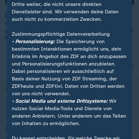
Dritte weiter, die nicht unsere direkten
Dienstleister sind. Wir verwenden deine Daten
Die Bundesregierung verschiebt die Erhöhung des
auch nicht zu kommerziellen Zwecken.
CO2-Preises um ein Jahr. Und das aus einem echt
00:13
guten Grund: Würde man den Preis erhöhen, würde der
Zustimmungspflichtige Datenverarbeitung
Preis ja höher! Und so war das ja nicht gedacht.
• Personalisierung:
Die Speicherung von
bestimmten Interaktionen ermöglicht uns, dein
Erlebnis im Angebot des ZDF an dich anzupassen
und Personalisierungsfunktionen anzubieten.
nach oben
Dabei personalisieren wir ausschließlich auf
Basis deiner Nutzung von ZDF Streaming, der
ZDFheute und ZDFtivi. Daten von Dritten werden
von uns nicht verwendet.
• Social Media und externe Drittsysteme:
Wir
nutzen Social-Media-Tools und Dienste von
anderen Anbietern. Unter anderem um das Teilen
von Inhalten zu ermöglichen.
Aktuell bei ZDFheute
Du kannst entscheiden, für welche Zwecke wir