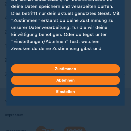
Zuletzt veröffentlicht
deine Daten speichern und verarbeiten dürfen.
Dies betrifft nur dein aktuell genutztes Gerät. Mit
Aktuelle Sendungs-Videos
"Zustimmen" erklärst du deine Zustimmung zu
unserer Datenverarbeitung, für die wir deine
ZDFheute Stories
Einwilligung benötigen. Oder du legst unter
"Einstellungen/Ablehnen" fest, welchen
Themen im Überblick
Zwecken du deine Zustimmung gibst und
welchen nicht. Deine Datenschutzeinstellungen
ZDFheute Update
kannst du jederzeit mit Wirkung für die Zukunft
Zustimmen
in deinen Einstellungen widerrufen oder ändern.
ZDFheute Apps
Ablehnen
Hier findest du das Impressum.
Weitere Informationen findest du in unserer
Einstellen
Datenschutzerklärung.
Nutzungsbedingungen
Datenschutz
Datenschutzeinstellungen
Impressum