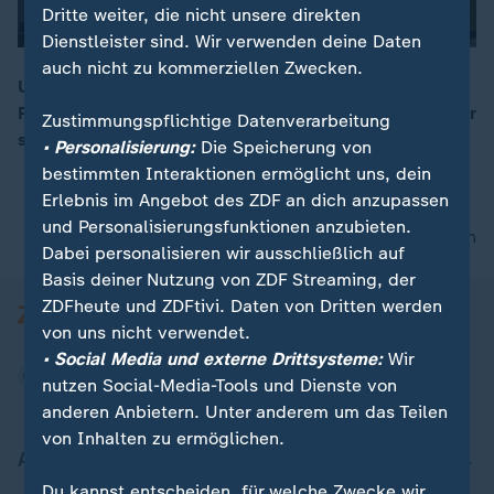
Dritte weiter, die nicht unsere direkten
Dienstleister sind. Wir verwenden deine Daten
auch nicht zu kommerziellen Zwecken.
Um rund 27 Prozent haben sich die Preise für
Fernwärme für Kunden zuletzt erhöht. Die Gründe dafür
Zustimmungspflichtige Datenverarbeitung
00:16
sind vielfältig. Es laufen Klagen und Verfahren.
• Personalisierung:
Die Speicherung von
bestimmten Interaktionen ermöglicht uns, dein
Erlebnis im Angebot des ZDF an dich anzupassen
und Personalisierungsfunktionen anzubieten.
nach oben
Dabei personalisieren wir ausschließlich auf
Basis deiner Nutzung von ZDF Streaming, der
ZDFheute und ZDFtivi. Daten von Dritten werden
von uns nicht verwendet.
• Social Media und externe Drittsysteme:
Wir
nutzen Social-Media-Tools und Dienste von
anderen Anbietern. Unter anderem um das Teilen
von Inhalten zu ermöglichen.
Aktuell bei ZDFheute
Du kannst entscheiden, für welche Zwecke wir