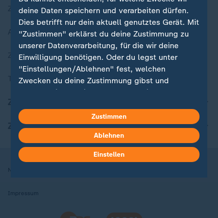
Zuletzt veröffentlicht
deine Daten speichern und verarbeiten dürfen.
Dies betrifft nur dein aktuell genutztes Gerät. Mit
Aktuelle Sendungs-Videos
"Zustimmen" erklärst du deine Zustimmung zu
unserer Datenverarbeitung, für die wir deine
ZDFheute Stories
Einwilligung benötigen. Oder du legst unter
"Einstellungen/Ablehnen" fest, welchen
Themen im Überblick
Zwecken du deine Zustimmung gibst und
welchen nicht. Deine Datenschutzeinstellungen
ZDFheute Update
kannst du jederzeit mit Wirkung für die Zukunft
in deinen Einstellungen widerrufen oder ändern.
Zustimmen
ZDFheute Apps
Ablehnen
Hier findest du das Impressum.
Weitere Informationen findest du in unserer
Einstellen
Datenschutzerklärung.
Nutzungsbedingungen
Datenschutz
Datenschutzeinstellungen
Impressum