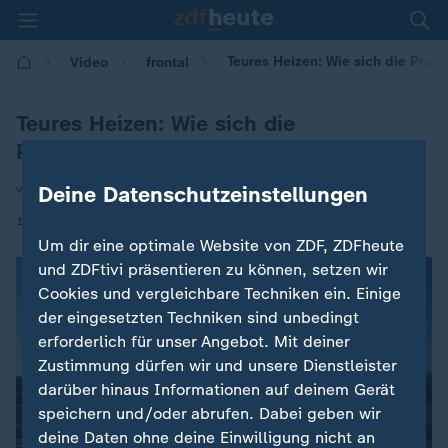
Teures Heizen: Wie sich die Preis
Video
frontal
Teures Heizen: Wie sich die
Preissteigerung bei Fernwärme erklärt
Deine Datenschutzeinstellungen
von Michael Hölting
|
11.12.2025 | 09:56
Um dir eine optimale Website von ZDF, ZDFheute
und ZDFtivi präsentieren zu können, setzen wir
Cookies und vergleichbare Techniken ein. Einige
der eingesetzten Techniken sind unbedingt
erforderlich für unser Angebot. Mit deiner
Zustimmung dürfen wir und unsere Dienstleister
darüber hinaus Informationen auf deinem Gerät
speichern und/oder abrufen. Dabei geben wir
deine Daten ohne deine Einwilligung nicht an