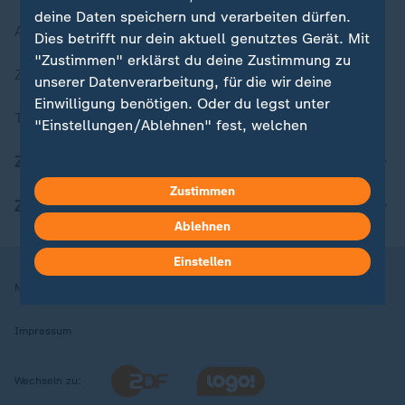
deine Daten speichern und verarbeiten dürfen.
Aktuelle Sendungs-Videos
Dies betrifft nur dein aktuell genutztes Gerät. Mit
"Zustimmen" erklärst du deine Zustimmung zu
ZDFheute Stories
unserer Datenverarbeitung, für die wir deine
Einwilligung benötigen. Oder du legst unter
Themen im Überblick
"Einstellungen/Ablehnen" fest, welchen
Zwecken du deine Zustimmung gibst und
ZDFheute Update
welchen nicht. Deine Datenschutzeinstellungen
kannst du jederzeit mit Wirkung für die Zukunft
Zustimmen
ZDFheute Apps
in deinen Einstellungen widerrufen oder ändern.
Ablehnen
Hier findest du das Impressum.
Einstellen
Weitere Informationen findest du in unserer
Nutzungsbedingungen
Datenschutz
Datenschutzeinstellungen
Datenschutzerklärung.
Impressum
Wechseln zu: