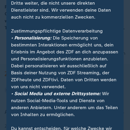
Dritte weiter, die nicht unsere direkten
Frontal berichtete über eine Firma, die übers Internet
Dienstleister sind. Wir verwenden deine Daten
Organtransplantationen im Ausland vermittelt. Jetzt
00:19
auch nicht zu kommerziellen Zwecken.
wurde ein mutmaßliches Mitbegründer des
Transplantationsnetzwerks in Russland festgenommen.
Zustimmungspflichtige Datenverarbeitung
• Personalisierung:
Die Speicherung von
bestimmten Interaktionen ermöglicht uns, dein
Erlebnis im Angebot des ZDF an dich anzupassen
nach oben
und Personalisierungsfunktionen anzubieten.
Dabei personalisieren wir ausschließlich auf
Basis deiner Nutzung von ZDF Streaming, der
ZDFheute und ZDFtivi. Daten von Dritten werden
von uns nicht verwendet.
• Social Media und externe Drittsysteme:
Wir
nutzen Social-Media-Tools und Dienste von
anderen Anbietern. Unter anderem um das Teilen
Aktuell bei ZDFheute
von Inhalten zu ermöglichen.
Zuletzt veröffentlicht
Du kannst entscheiden, für welche Zwecke wir