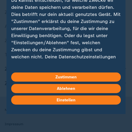
Du kannst entscheiden, für welche Zwecke wir
deine Daten speichern und verarbeiten dürfen.
Zuletzt veröffentlicht
Dies betrifft nur dein aktuell genutztes Gerät. Mit
"Zustimmen" erklärst du deine Zustimmung zu
Aktuelle Sendungs-Videos
unserer Datenverarbeitung, für die wir deine
Einwilligung benötigen. Oder du legst unter
ZDFheute Stories
"Einstellungen/Ablehnen" fest, welchen
Zwecken du deine Zustimmung gibst und
Themen im Überblick
welchen nicht. Deine Datenschutzeinstellungen
kannst du jederzeit mit Wirkung für die Zukunft
ZDFheute Update
in deinen Einstellungen widerrufen oder ändern.
Zustimmen
ZDFheute Apps
Hier findest du das Impressum.
Ablehnen
Weitere Informationen findest du in unserer
Datenschutzerklärung.
Einstellen
Nutzungsbedingungen
Datenschutz
Datenschutzeinstellungen
Impressum