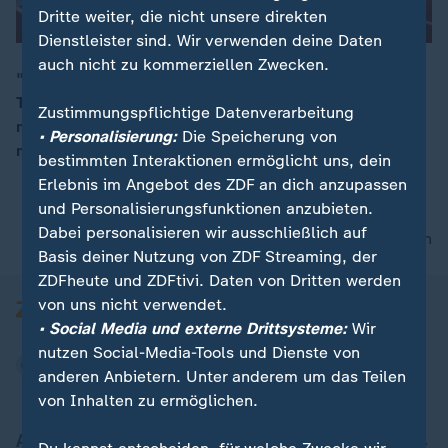
Dritte weiter, die nicht unsere direkten
Dienstleister sind. Wir verwenden deine Daten
auch nicht zu kommerziellen Zwecken.
"frontal" enthüllte die dunkle Seite der Leichtathletik:
Trainer, die ihre Macht ausnutzen und ihre oft
Zustimmungspflichtige Datenverarbeitung
minderjährigen Schützlinge bedrängen. Die Recherche
• Personalisierung:
Die Speicherung von
machte Schlagzeilen - und hatte Konsequenzen.
bestimmten Interaktionen ermöglicht uns, dein
Erlebnis im Angebot des ZDF an dich anzupassen
und Personalisierungsfunktionen anzubieten.
Dabei personalisieren wir ausschließlich auf
nach oben
Basis deiner Nutzung von ZDF Streaming, der
ZDFheute und ZDFtivi. Daten von Dritten werden
von uns nicht verwendet.
• Social Media und externe Drittsysteme:
Wir
nutzen Social-Media-Tools und Dienste von
anderen Anbietern. Unter anderem um das Teilen
von Inhalten zu ermöglichen.
Aktuell bei ZDFheute