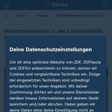
Machtmissbrauch in der Leichtath
Video
frontal
Machtmissbrauch in der Leichtathletik:
Reaktionen auf Recherche
von Michael Haselrieder
Deine Datenschutzeinstellungen
|
16.09.2025 | 21:10
Um dir eine optimale Website von ZDF, ZDFheute
und ZDFtivi präsentieren zu können, setzen wir
Cookies und vergleichbare Techniken ein. Einige
der eingesetzten Techniken sind unbedingt
erforderlich für unser Angebot. Mit deiner
Zustimmung dürfen wir und unsere Dienstleister
darüber hinaus Informationen auf deinem Gerät
speichern und/oder abrufen. Dabei geben wir
deine Daten ohne deine Einwilligung nicht an