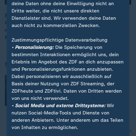
deine Daten ohne deine Einwilligung nicht an
Dritte weiter, die nicht unsere direkten
Es ist die erfolgreichste Geheimoperation der
Dienstleister sind. Wir verwenden deine Daten
Geschichte: Der Mossad schaltet im September 2024
auch nicht zu kommerziellen Zwecken.
mit der Zündung manipulierter Pager die
Kommandoebene der Terrororganisation Hisbollah aus.
Zustimmungspflichtige Datenverarbeitung
• Personalisierung:
Die Speicherung von
bestimmten Interaktionen ermöglicht uns, dein
Erlebnis im Angebot des ZDF an dich anzupassen
Mehr aus der Sendung
und Personalisierungsfunktionen anzubieten.
Dabei personalisieren wir ausschließlich auf
Trailer: Die Pager-Attacke des Mossad
Basis deiner Nutzung von ZDF Streaming, der
ZDFheute und ZDFtivi. Daten von Dritten werden
von uns nicht verwendet.
Video
0:14
• Social Media und externe Drittsysteme:
Wir
nutzen Social-Media-Tools und Dienste von
anderen Anbietern. Unter anderem um das Teilen
von Inhalten zu ermöglichen.
nach oben