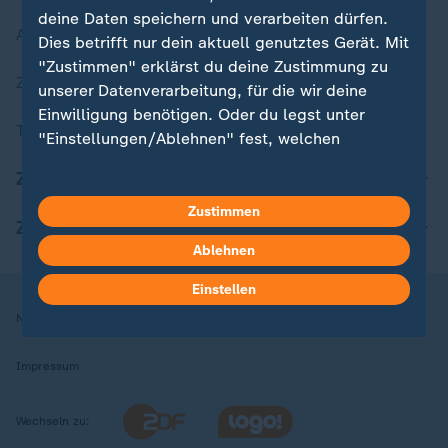
deine Daten speichern und verarbeiten dürfen.
Aktuelle Sendungs-Videos
Dies betrifft nur dein aktuell genutztes Gerät. Mit
"Zustimmen" erklärst du deine Zustimmung zu
ZDFheute Stories
unserer Datenverarbeitung, für die wir deine
Einwilligung benötigen. Oder du legst unter
Themen im Überblick
"Einstellungen/Ablehnen" fest, welchen
Zwecken du deine Zustimmung gibst und
ZDFheute Update
welchen nicht. Deine Datenschutzeinstellungen
kannst du jederzeit mit Wirkung für die Zukunft
Zustimmen
ZDFheute Apps
in deinen Einstellungen widerrufen oder ändern.
Ablehnen
Hier findest du das Impressum.
Einstellen
Weitere Informationen findest du in unserer
Nutzungsbedingungen
Datenschutz
Datenschutzeinstellungen
Datenschutzerklärung.
Impressum
Wechseln zu: