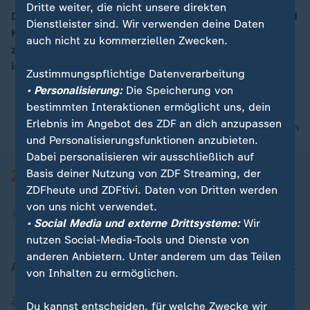
Dritte weiter, die nicht unsere direkten
Die Omikron-Variante fegt durch deutsche Schulen und
Dienstleister sind. Wir verwenden deine Daten
Kindergärten. Familien hangeln sich von Corona-Alarm
00:16
auch nicht zu kommerziellen Zwecken.
zu Corona-Alarm. Viele Eltern fragen sich: Wie riskant
ist eigentlich die schleichende Durchseuchung?
Zustimmungspflichtige Datenverarbeitung
• Personalisierung:
Die Speicherung von
bestimmten Interaktionen ermöglicht uns, dein
Erlebnis im Angebot des ZDF an dich anzupassen
nach oben
und Personalisierungsfunktionen anzubieten.
Dabei personalisieren wir ausschließlich auf
Basis deiner Nutzung von ZDF Streaming, der
ZDFheute und ZDFtivi. Daten von Dritten werden
von uns nicht verwendet.
• Social Media und externe Drittsysteme:
Wir
nutzen Social-Media-Tools und Dienste von
anderen Anbietern. Unter anderem um das Teilen
Aktuell bei ZDFheute
von Inhalten zu ermöglichen.
Zuletzt veröffentlicht
Du kannst entscheiden, für welche Zwecke wir