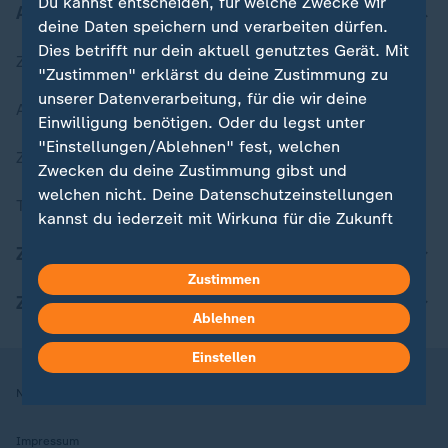
Du kannst entscheiden, für welche Zwecke wir
Aktuell bei ZDFheute
deine Daten speichern und verarbeiten dürfen.
Dies betrifft nur dein aktuell genutztes Gerät. Mit
Zuletzt veröffentlicht
"Zustimmen" erklärst du deine Zustimmung zu
unserer Datenverarbeitung, für die wir deine
Aktuelle Sendungs-Videos
Einwilligung benötigen. Oder du legst unter
"Einstellungen/Ablehnen" fest, welchen
ZDFheute Stories
Zwecken du deine Zustimmung gibst und
welchen nicht. Deine Datenschutzeinstellungen
Themen im Überblick
kannst du jederzeit mit Wirkung für die Zukunft
in deinen Einstellungen widerrufen oder ändern.
ZDFheute Update
Zustimmen
Hier findest du das Impressum.
ZDFheute Apps
Weitere Informationen findest du in unserer
Ablehnen
Datenschutzerklärung.
Einstellen
Nutzungsbedingungen
Datenschutz
Datenschutzeinstellungen
Impressum