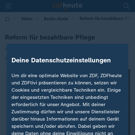
Reform für bezahlbare Pfle
Video
Berlin direkt
Reform für bezahlbare Pflege
von Christiane Hübscher
|
17.05.2026 | 19:10
Deine Datenschutzeinstellungen
Um dir eine optimale Website von ZDF, ZDFheute
und ZDFtivi präsentieren zu können, setzen wir
Cookies und vergleichbare Techniken ein. Einige
der eingesetzten Techniken sind unbedingt
erforderlich für unser Angebot. Mit deiner
Zustimmung dürfen wir und unsere Dienstleister
darüber hinaus Informationen auf deinem Gerät
speichern und/oder abrufen. Dabei geben wir
deine Daten ohne deine Einwilligung nicht an