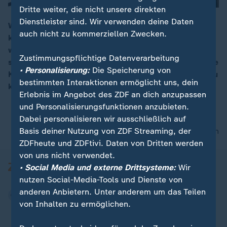
Dritte weiter, die nicht unsere direkten
Dienstleister sind. Wir verwenden deine Daten
Wer eine pflegebedürftige Person in der Familie hat,
auch nicht zu kommerziellen Zwecken.
kennt das Problem. Pflege ist extrem teuer. Immer
00:16
weniger Menschen können das finanziell alleine
Zustimmungspflichtige Datenverarbeitung
stemmen, häufig muss der Staat Zuschüsse zahlen. Die
• Personalisierung:
Die Speicherung von
Kosten explodieren. Ohne Reform droht das System zu
bestimmten Interaktionen ermöglicht uns, dein
kollabieren.
Erlebnis im Angebot des ZDF an dich anzupassen
und Personalisierungsfunktionen anzubieten.
Dabei personalisieren wir ausschließlich auf
Basis deiner Nutzung von ZDF Streaming, der
nach oben
ZDFheute und ZDFtivi. Daten von Dritten werden
von uns nicht verwendet.
• Social Media und externe Drittsysteme:
Wir
nutzen Social-Media-Tools und Dienste von
anderen Anbietern. Unter anderem um das Teilen
von Inhalten zu ermöglichen.