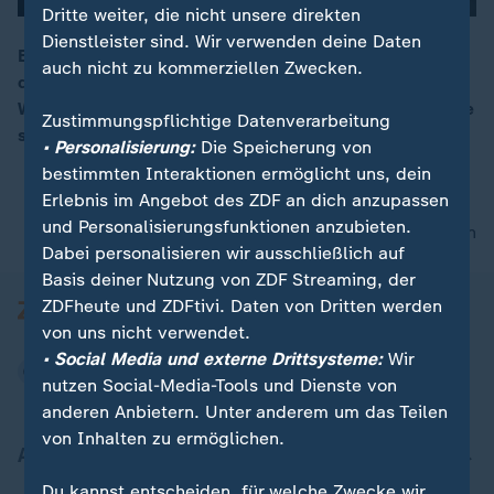
Dritte weiter, die nicht unsere direkten
Dienstleister sind. Wir verwenden deine Daten
Erstmals hat eine Bundesregierung die Gesamtkosten
auch nicht zu kommerziellen Zwecken.
der Energiewende unter die Lupe genommen.
00:15
Wirtschaftsministerin Reiche will andere Schwerpunkte
Zustimmungspflichtige Datenverarbeitung
setzen. Bremst sie Erneuerbare aus?
• Personalisierung:
Die Speicherung von
bestimmten Interaktionen ermöglicht uns, dein
Erlebnis im Angebot des ZDF an dich anzupassen
und Personalisierungsfunktionen anzubieten.
nach oben
Dabei personalisieren wir ausschließlich auf
Basis deiner Nutzung von ZDF Streaming, der
ZDFheute und ZDFtivi. Daten von Dritten werden
von uns nicht verwendet.
• Social Media und externe Drittsysteme:
Wir
nutzen Social-Media-Tools und Dienste von
anderen Anbietern. Unter anderem um das Teilen
von Inhalten zu ermöglichen.
Aktuell bei ZDFheute
Du kannst entscheiden, für welche Zwecke wir