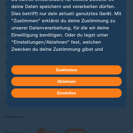
Zuletzt veröffentlicht
deine Daten speichern und verarbeiten dürfen.
Dies betrifft nur dein aktuell genutztes Gerät. Mit
Aktuelle Sendungs-Videos
"Zustimmen" erklärst du deine Zustimmung zu
unserer Datenverarbeitung, für die wir deine
ZDFheute Stories
Einwilligung benötigen. Oder du legst unter
"Einstellungen/Ablehnen" fest, welchen
Themen im Überblick
Zwecken du deine Zustimmung gibst und
welchen nicht. Deine Datenschutzeinstellungen
ZDFheute Update
kannst du jederzeit mit Wirkung für die Zukunft
Zustimmen
in deinen Einstellungen widerrufen oder ändern.
ZDFheute Apps
Ablehnen
Hier findest du das Impressum.
Weitere Informationen findest du in unserer
Einstellen
Datenschutzerklärung.
Nutzungsbedingungen
Datenschutz
Datenschutzeinstellungen
Impressum