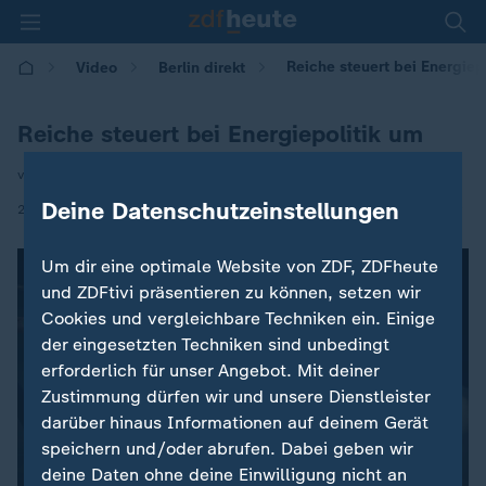
Reiche steuert bei Energiep
Video
Berlin direkt
Reiche steuert bei Energiepolitik um
von Henriette de Maizière
Deine Datenschutzeinstellungen
|
21.09.2025 | 19:10
Um dir eine optimale Website von ZDF, ZDFheute
und ZDFtivi präsentieren zu können, setzen wir
Cookies und vergleichbare Techniken ein. Einige
der eingesetzten Techniken sind unbedingt
erforderlich für unser Angebot. Mit deiner
Zustimmung dürfen wir und unsere Dienstleister
darüber hinaus Informationen auf deinem Gerät
speichern und/oder abrufen. Dabei geben wir
deine Daten ohne deine Einwilligung nicht an