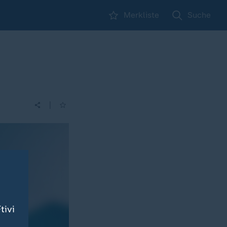
Merkliste
Suche
|
tivi