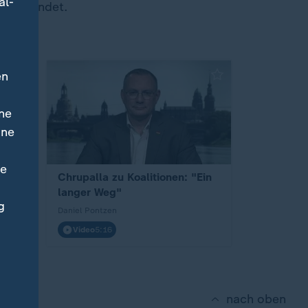
al-
" gesendet.
en
ne
ine
ne
auer
Chrupalla zu Koalitionen: "Ein
langer Weg"
g
Daniel Pontzen
Video
5:16
nach oben