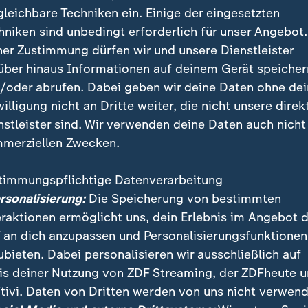
gleichbare Techniken ein. Einige der eingesetzten
hniken sind unbedingt erforderlich für unser Angebot.
ner Zustimmung dürfen wir und unsere Dienstleister
über hinaus Informationen auf deinem Gerät speicher
/oder abrufen. Dabei geben wir deine Daten ohne de
willigung nicht an Dritte weiter, die nicht unsere direk
nstleister sind. Wir verwenden deine Daten auch nicht
merziellen Zwecken.
hemen: 1.) Die Reformpläne der Koalition, 2.) Interv
timmungspflichtige Datenverarbeitung
Die AfD hinter der Brandmauer, 4.) Interview mit AfD
ersonalisierung:
Die Speicherung von bestimmten
eraktionen ermöglicht uns, dein Erlebnis im Angebot 
 an dich anzupassen und Personalisierungsfunktionen
endung "Berlin direkt" berichten Parlamentskorresp
ubieten. Dabei personalisieren wir ausschließlich auf
ber aktuelle Themen und Entwicklungen der Bundespol
is deiner Nutzung von ZDF Streaming, der ZDFheute 
tivi. Daten von Dritten werden von uns nicht verwend
 mit Spitzenpolitikern vertiefen das politische Top-