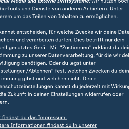
ocial Media und externe Drittsysteme:
Wir nutzen Soci
rischen Sommerpause werden die "Sommerinterviews
ia-Tools und Dienste von anderen Anbietern. Unter
erem um das Teilen von Inhalten zu ermöglichen.
kannst entscheiden, für welche Zwecke wir deine Dat
ichern und verarbeiten dürfen. Dies betrifft nur dein
uell genutztes Gerät. Mit "Zustimmen" erklärst du dei
timmung zu unserer Datenverarbeitung, für die wir de
willigung benötigen. Oder du legst unter
nstellungen/Ablehnen" fest, welchen Zwecken du dei
leramtschef Frei
Die AfD hinter der Brandm
timmung gibst und welchen nicht. Deine
eidigt Reformen
Nicole Diekmann
enschutzeinstellungen kannst du jederzeit mit Wirkun
l Pontzen
 die Zukunft in deinen Einstellungen widerrufen oder
deo
5:09
Video
3:54
ern.
r findest du das Impressum.
tere Informationen findest du in unserer