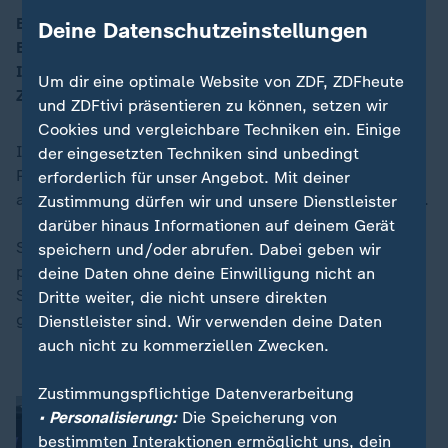
Berlin direkt - mit den Themen: 1.) Der Groll der SPD-
Deine Datenschutzeinstellungen
Basis, 2.) Interview mit Matthias Miersch (SPD), 3.)
00:13
Ist die Politik machtlos bei der Bahn? 4.) Die
Um dir eine optimale Website von ZDF, ZDFheute
Zeitenwende im Hinterland.
und ZDFtivi präsentieren zu können, setzen wir
Cookies und vergleichbare Techniken ein. Einige
In der Magazinsendung "Berlin direkt" berichten
der eingesetzten Techniken sind unbedingt
Parlamentskorrespondenten hintergründig über
erforderlich für unser Angebot. Mit deiner
aktuelle Themen und Entwicklungen der Bundespolitik.
Zustimmung dürfen wir und unsere Dienstleister
darüber hinaus Informationen auf deinem Gerät
Studiogespräche mit Spitzenpolitikern vertiefen das
speichern und/oder abrufen. Dabei geben wir
politische Top-Thema. Während der parlamentarischen
deine Daten ohne deine Einwilligung nicht an
Sommerpause werden die "Sommerinterviews"
Dritte weiter, die nicht unsere direkten
gesendet.
Dienstleister sind. Wir verwenden deine Daten
auch nicht zu kommerziellen Zwecken.
Zustimmungspflichtige Datenverarbeitung
Lars Klingbeil und der Groll der SPD-
• Personalisierung:
Die Speicherung von
Basis
bestimmten Interaktionen ermöglicht uns, dein
Andreas Huppert