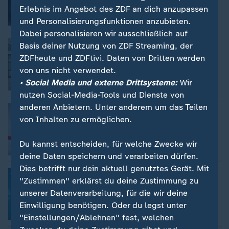
Erlebnis im Angebot des ZDF an dich anzupassen
Video
4:02
und Personalisierungsfunktionen anzubieten.
Dabei personalisieren wir ausschließlich auf
Die Zeitenwende im Hinterland
Basis deiner Nutzung von ZDF Streaming, der
Mathis Feldhoff
ZDFheute und ZDFtivi. Daten von Dritten werden
von uns nicht verwendet.
• Social Media und externe Drittsysteme:
Wir
Video
4:08
nutzen Social-Media-Tools und Dienste von
anderen Anbietern. Unter anderem um das Teilen
Ist die Politik bei der Bahn machtlos?
von Inhalten zu ermöglichen.
Scarlett Sternberg
Du kannst entscheiden, für welche Zwecke wir
Video
4:01
deine Daten speichern und verarbeiten dürfen.
Dies betrifft nur dein aktuell genutztes Gerät. Mit
Miersch: Problem mit der
"Zustimmen" erklärst du deine Zustimmung zu
Kompromissfindung
unserer Datenverarbeitung, für die wir deine
Einwilligung benötigen. Oder du legst unter
Video
5:33
"Einstellungen/Ablehnen" fest, welchen