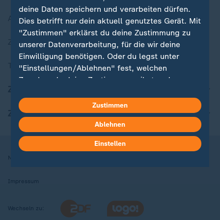
deine Daten speichern und verarbeiten dürfen.
Aktuelle Sendungs-Videos
Dies betrifft nur dein aktuell genutztes Gerät. Mit
"Zustimmen" erklärst du deine Zustimmung zu
ZDFheute Stories
unserer Datenverarbeitung, für die wir deine
Einwilligung benötigen. Oder du legst unter
Themen im Überblick
"Einstellungen/Ablehnen" fest, welchen
Zwecken du deine Zustimmung gibst und
ZDFheute Update
welchen nicht. Deine Datenschutzeinstellungen
kannst du jederzeit mit Wirkung für die Zukunft
Zustimmen
ZDFheute Apps
in deinen Einstellungen widerrufen oder ändern.
Ablehnen
Hier findest du das Impressum.
Einstellen
Weitere Informationen findest du in unserer
Nutzungsbedingungen
Datenschutz
Datenschutzeinstellungen
Datenschutzerklärung.
Impressum
Wechseln zu: