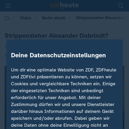
Strippenzieher Alexander D
Video
Berlin direkt
Strippenzieher Alexander Dobrindt?
von Mathis Feldhoff
Deine Datenschutzeinstellungen
|
31.05.2026 | 19:10
Um dir eine optimale Website von ZDF, ZDFheute
und ZDFtivi präsentieren zu können, setzen wir
Cookies und vergleichbare Techniken ein. Einige
der eingesetzten Techniken sind unbedingt
erforderlich für unser Angebot. Mit deiner
Zustimmung dürfen wir und unsere Dienstleister
darüber hinaus Informationen auf deinem Gerät
speichern und/oder abrufen. Dabei geben wir
deine Daten ohne deine Einwilligung nicht an