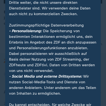
Dritte weiter, die nicht unsere direkten
Dienstleister sind. Wir verwenden deine Daten
Einst war Alexander Dobrindt polternder CSU-Politiker,
auch nicht zu kommerziellen Zwecken.
jetzt agiert er oft verbindlich und verbindend. Ist er
00:17
der eigentliche Strippenzieher in der Koalition?
Zustimmungspflichtige Datenverarbeitung
• Personalisierung:
Die Speicherung von
bestimmten Interaktionen ermöglicht uns, dein
Erlebnis im Angebot des ZDF an dich anzupassen
nach oben
und Personalisierungsfunktionen anzubieten.
Dabei personalisieren wir ausschließlich auf
Basis deiner Nutzung von ZDF Streaming, der
ZDFheute und ZDFtivi. Daten von Dritten werden
von uns nicht verwendet.
• Social Media und externe Drittsysteme:
Wir
nutzen Social-Media-Tools und Dienste von
anderen Anbietern. Unter anderem um das Teilen
Aktuell bei ZDFheute
von Inhalten zu ermöglichen.
Zuletzt veröffentlicht
Du kannst entscheiden, für welche Zwecke wir