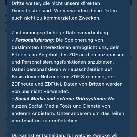
Dritte weiter, die nicht unsere direkten
Dienstleister sind. Wir verwenden deine Daten
Moskau will taktische Nuklearwaffen in Belarus
auch nicht zu kommerziellen Zwecken.
stationieren. Das größte Atomkraftwerk der Ukraine in
00:16
Saporischschja ist noch immer stark umkämpft.
Zustimmungspflichtige Datenverarbeitung
• Personalisierung:
Die Speicherung von
bestimmten Interaktionen ermöglicht uns, dein
Erlebnis im Angebot des ZDF an dich anzupassen
nach oben
und Personalisierungsfunktionen anzubieten.
Dabei personalisieren wir ausschließlich auf
Basis deiner Nutzung von ZDF Streaming, der
ZDFheute und ZDFtivi. Daten von Dritten werden
von uns nicht verwendet.
• Social Media und externe Drittsysteme:
Wir
nutzen Social-Media-Tools und Dienste von
anderen Anbietern. Unter anderem um das Teilen
Aktuell bei ZDFheute
von Inhalten zu ermöglichen.
Zuletzt veröffentlicht
Du kannst entscheiden, für welche Zwecke wir