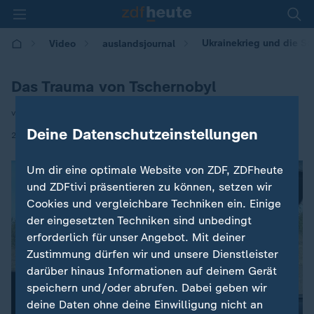
Ukrainekrieg und die S
Video
auslandsjournal
Das Trauma von Tschernobyl
von Anne Brühl
Deine Datenschutzeinstellungen
|
29.03.2023 | 22:15
Um dir eine optimale Website von ZDF, ZDFheute
und ZDFtivi präsentieren zu können, setzen wir
Cookies und vergleichbare Techniken ein. Einige
der eingesetzten Techniken sind unbedingt
erforderlich für unser Angebot. Mit deiner
Zustimmung dürfen wir und unsere Dienstleister
darüber hinaus Informationen auf deinem Gerät
speichern und/oder abrufen. Dabei geben wir
deine Daten ohne deine Einwilligung nicht an