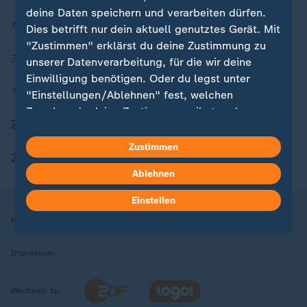
deine Daten speichern und verarbeiten dürfen.
Aktuelle Sendungs-Videos
Dies betrifft nur dein aktuell genutztes Gerät. Mit
"Zustimmen" erklärst du deine Zustimmung zu
ZDFheute Stories
unserer Datenverarbeitung, für die wir deine
Einwilligung benötigen. Oder du legst unter
Themen im Überblick
"Einstellungen/Ablehnen" fest, welchen
Zwecken du deine Zustimmung gibst und
ZDFheute Update
welchen nicht. Deine Datenschutzeinstellungen
kannst du jederzeit mit Wirkung für die Zukunft
Zustimmen
ZDFheute Apps
in deinen Einstellungen widerrufen oder ändern.
Ablehnen
Hier findest du das Impressum.
Einstellen
Weitere Informationen findest du in unserer
Nutzungsbedingungen
Datenschutz
Datenschutzeinstellungen
Datenschutzerklärung.
Impressum
Wechseln zu: