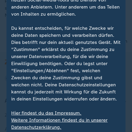
Podcast für alle, die verstehen wollen, warum die Welt
anderen Anbietern. Unter anderem um das Teilen
seit Trump nicht mehr dieselbe ist – und was als
von Inhalten zu ermöglichen.
Nächstes kommen könnte.
Du kannst entscheiden, für welche Zwecke wir
deine Daten speichern und verarbeiten dürfen.
nach oben
Dies betrifft nur dein aktuell genutztes Gerät. Mit
"Zustimmen" erklärst du deine Zustimmung zu
unserer Datenverarbeitung, für die wir deine
Einwilligung benötigen. Oder du legst unter
"Einstellungen/Ablehnen" fest, welchen
Zwecken du deine Zustimmung gibst und
welchen nicht. Deine Datenschutzeinstellungen
kannst du jederzeit mit Wirkung für die Zukunft
in deinen Einstellungen widerrufen oder ändern.
Aktuell bei ZDFheute
Hier findest du das Impressum.
Zuletzt veröffentlicht
Weitere Informationen findest du in unserer
Datenschutzerklärung.
Aktuelle Sendungs-Videos