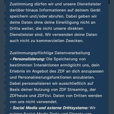
Zustimmung dürfen wir und unsere Dienstleister
darüber hinaus Informationen auf deinem Gerät
Live-Folge zum NATO-Gipfel: Trump kündigt neue
speichern und/oder abrufen. Dabei geben wir
Angriffe auf Iran an, bringt die Grönland-Frage erneut
00:15
deine Daten ohne deine Einwilligung nicht an
auf und sorgt für wachsende Unsicherheit im Bündnis.
Dritte weiter, die nicht unsere direkten
Wie stabil ist die NATO aktuell?
Dienstleister sind. Wir verwenden deine Daten
auch nicht zu kommerziellen Zwecken.
auslandsjournal – der Podcast: "Der Trump-Effekt".
ZDF-Sonderkorrespondentin Katrin Eigendorf, Brüssel-
Zustimmungspflichtige Datenverarbeitung
Korrespondent Ulf Röller und Washington-Studioleiter
• Personalisierung:
Die Speicherung von
Elmar Theveßen analysieren jede Woche die von der
bestimmten Interaktionen ermöglicht uns, dein
Trump-Präsidentschaft ausgelösten tiefgreifenden,
Erlebnis im Angebot des ZDF an dich anzupassen
globalen Veränderungen. Es geht um Macht,
und Personalisierungsfunktionen anzubieten.
Erpressung, militärische und wirtschaftliche
Dabei personalisieren wir ausschließlich auf
Druckmittel und Narzissmus als Regierungsstil.
Basis deiner Nutzung von ZDF Streaming, der
ZDFheute und ZDFtivi. Daten von Dritten werden
von uns nicht verwendet.
Die Hosts ordnen die wichtigsten Entwicklungen ein
• Social Media und externe Drittsysteme:
Wir
und erklären komplexe Zusammenhänge. Ein (Video)-
nutzen Social-Media-Tools und Dienste von