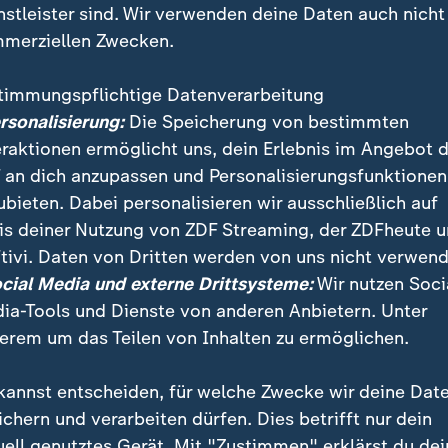
nstleister sind. Wir verwenden deine Daten auch nicht
merziellen Zwecken.
timmungspflichtige Datenverarbeitung
ersonalisierung:
Die Speicherung von bestimmten
eraktionen ermöglicht uns, dein Erlebnis im Angebot 
 an dich anzupassen und Personalisierungsfunktionen
ubieten. Dabei personalisieren wir ausschließlich auf
is deiner Nutzung von ZDF Streaming, der ZDFheute 
r wollen unabhängig von Dänemark werden. Auch desh
tivi. Daten von Dritten werden von uns nicht verwend
Hilfe des Tourismus angekurbelt werden. Doch die ein
ocial Media und externe Drittsysteme:
Wir nutzen Soci
haft ist durch den Klimawandel stark bedroht.
ia-Tools und Dienste von anderen Anbietern. Unter
erem um das Teilen von Inhalten zu ermöglichen.
kannst entscheiden, für welche Zwecke wir deine Dat
ichern und verarbeiten dürfen. Dies betrifft nur dein
uell genutztes Gerät. Mit "Zustimmen" erklärst du dei