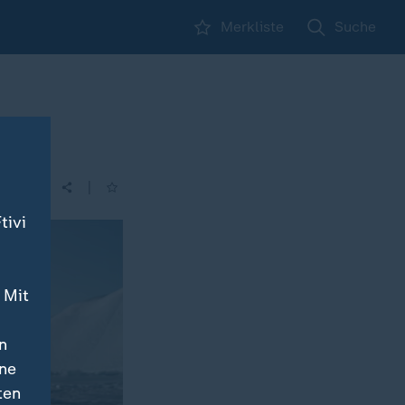
Merkliste
Suche
|
| 22:15
tivi
 Mit
n
ine
ten