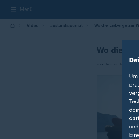
Menü
Wo die Eisberge zur 
Video
auslandsjournal
Wo die Ei
De
von Henner Hebestreit
Um 
prä
ver
Tec
dei
dar
und
Ein