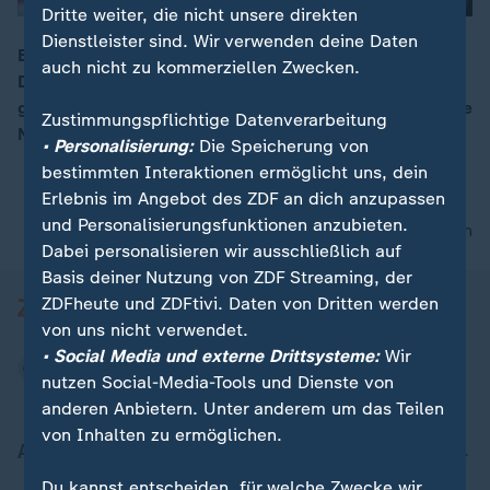
Dritte weiter, die nicht unsere direkten
Dienstleister sind. Wir verwenden deine Daten
Es ist eine der größten humanitären Krisen der Welt:
auch nicht zu kommerziellen Zwecken.
Die Versorgung der rund 600.000 aus Myanmar
00:08
geflohenen Rohingya. Doch wie soll das selbst so arme
Zustimmungspflichtige Datenverarbeitung
Nachbarland Bangladesch das stemmen?
• Personalisierung:
Die Speicherung von
bestimmten Interaktionen ermöglicht uns, dein
Erlebnis im Angebot des ZDF an dich anzupassen
und Personalisierungsfunktionen anzubieten.
nach oben
Dabei personalisieren wir ausschließlich auf
Basis deiner Nutzung von ZDF Streaming, der
ZDFheute und ZDFtivi. Daten von Dritten werden
von uns nicht verwendet.
• Social Media und externe Drittsysteme:
Wir
nutzen Social-Media-Tools und Dienste von
anderen Anbietern. Unter anderem um das Teilen
von Inhalten zu ermöglichen.
Aktuell bei ZDFheute
Du kannst entscheiden, für welche Zwecke wir