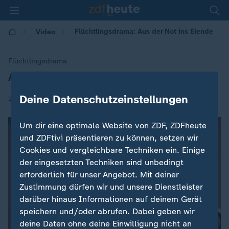
Flüchtlingsdrama: Aus der Not ins Elende
Video
Flüchtlingsdrama
Aus der Not ins Elend
:
Deine Datenschutzeinstellungen
|
23.10.2017 | 22:07
Um dir eine optimale Website von ZDF, ZDFheute
und ZDFtivi präsentieren zu können, setzen wir
Cookies und vergleichbare Techniken ein. Einige
der eingesetzten Techniken sind unbedingt
erforderlich für unser Angebot. Mit deiner
Zustimmung dürfen wir und unsere Dienstleister
darüber hinaus Informationen auf deinem Gerät
speichern und/oder abrufen. Dabei geben wir
deine Daten ohne deine Einwilligung nicht an