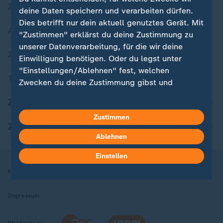
Zuletzt veröffentlicht
deine Daten speichern und verarbeiten dürfen.
Dies betrifft nur dein aktuell genutztes Gerät. Mit
Aktuelle Sendungs-Videos
"Zustimmen" erklärst du deine Zustimmung zu
unserer Datenverarbeitung, für die wir deine
ZDFheute Stories
Einwilligung benötigen. Oder du legst unter
"Einstellungen/Ablehnen" fest, welchen
Themen im Überblick
Zwecken du deine Zustimmung gibst und
welchen nicht. Deine Datenschutzeinstellungen
ZDFheute Update
kannst du jederzeit mit Wirkung für die Zukunft
Zustimmen
in deinen Einstellungen widerrufen oder ändern.
ZDFheute Apps
Ablehnen
Hier findest du das Impressum.
Weitere Informationen findest du in unserer
Einstellen
Datenschutzerklärung.
Nutzungsbedingungen
Datenschutz
Datenschutzeinstellungen
Impressum