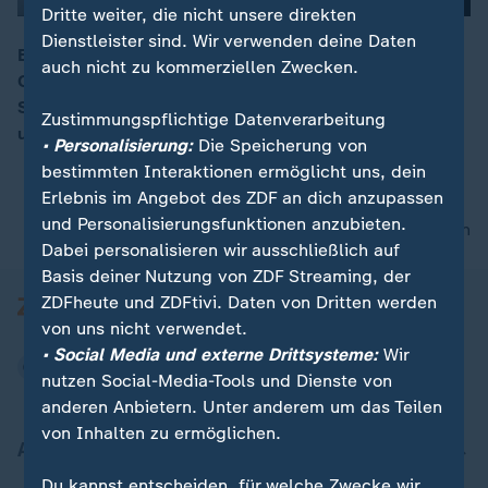
Dritte weiter, die nicht unsere direkten
Dienstleister sind. Wir verwenden deine Daten
Ein schickes Restaurant suchen Street-Food-Fans bei
00:05
auch nicht zu kommerziellen Zwecken.
Chan Hon Meng vergeblich. Der Sternekoch aus
Singapur serviert auf Plastiktellern: gar nicht teuer,
Zustimmungspflichtige Datenverarbeitung
und vor allem lecker.
• Personalisierung:
Die Speicherung von
bestimmten Interaktionen ermöglicht uns, dein
Erlebnis im Angebot des ZDF an dich anzupassen
und Personalisierungsfunktionen anzubieten.
nach oben
Dabei personalisieren wir ausschließlich auf
Basis deiner Nutzung von ZDF Streaming, der
ZDFheute und ZDFtivi. Daten von Dritten werden
von uns nicht verwendet.
• Social Media und externe Drittsysteme:
Wir
nutzen Social-Media-Tools und Dienste von
anderen Anbietern. Unter anderem um das Teilen
von Inhalten zu ermöglichen.
Aktuell bei ZDFheute
Du kannst entscheiden, für welche Zwecke wir