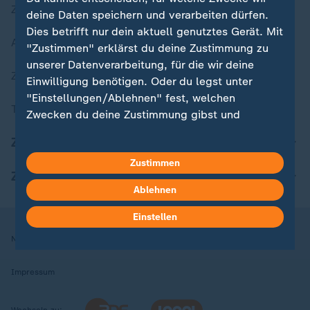
Zuletzt veröffentlicht
deine Daten speichern und verarbeiten dürfen.
Dies betrifft nur dein aktuell genutztes Gerät. Mit
Aktuelle Sendungs-Videos
"Zustimmen" erklärst du deine Zustimmung zu
unserer Datenverarbeitung, für die wir deine
ZDFheute Stories
Einwilligung benötigen. Oder du legst unter
"Einstellungen/Ablehnen" fest, welchen
Themen im Überblick
Zwecken du deine Zustimmung gibst und
welchen nicht. Deine Datenschutzeinstellungen
ZDFheute Update
kannst du jederzeit mit Wirkung für die Zukunft
Zustimmen
in deinen Einstellungen widerrufen oder ändern.
ZDFheute Apps
Ablehnen
Hier findest du das Impressum.
Weitere Informationen findest du in unserer
Einstellen
Datenschutzerklärung.
Nutzungsbedingungen
Datenschutz
Datenschutzeinstellungen
Impressum