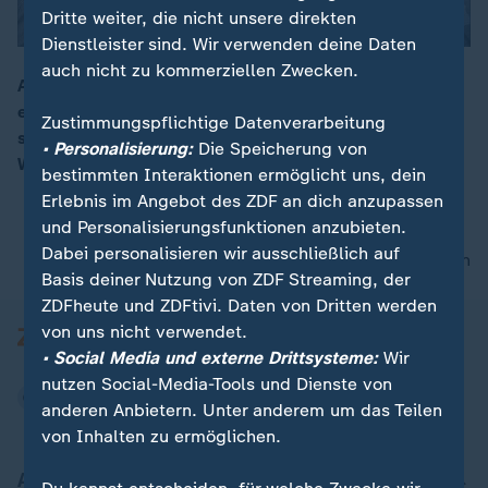
Dritte weiter, die nicht unsere direkten
Dienstleister sind. Wir verwenden deine Daten
auch nicht zu kommerziellen Zwecken.
Amanal Petros hat mit WM-Silber im Marathon für eine
echte Überraschung gesorgt. Im sportstudio verrät er
Zustimmungspflichtige Datenverarbeitung
seine Erfolgsgeheimnisse und spricht über seinen
• Personalisierung:
Die Speicherung von
Werdegang.
bestimmten Interaktionen ermöglicht uns, dein
Erlebnis im Angebot des ZDF an dich anzupassen
und Personalisierungsfunktionen anzubieten.
Dabei personalisieren wir ausschließlich auf
nach oben
Basis deiner Nutzung von ZDF Streaming, der
ZDFheute und ZDFtivi. Daten von Dritten werden
von uns nicht verwendet.
• Social Media und externe Drittsysteme:
Wir
nutzen Social-Media-Tools und Dienste von
anderen Anbietern. Unter anderem um das Teilen
von Inhalten zu ermöglichen.
Aktuell bei ZDFheute