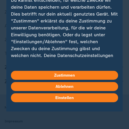
Du kannst entscheiden, für welche Zwecke wir
deine Daten speichern und verarbeiten dürfen.
Zuletzt veröffentlicht
Dies betrifft nur dein aktuell genutztes Gerät. Mit
"Zustimmen" erklärst du deine Zustimmung zu
Aktuelle Sendungs-Videos
unserer Datenverarbeitung, für die wir deine
Einwilligung benötigen. Oder du legst unter
ZDFheute Stories
"Einstellungen/Ablehnen" fest, welchen
Zwecken du deine Zustimmung gibst und
Themen im Überblick
welchen nicht. Deine Datenschutzeinstellungen
kannst du jederzeit mit Wirkung für die Zukunft
ZDFheute Update
in deinen Einstellungen widerrufen oder ändern.
Zustimmen
ZDFheute Apps
Hier findest du das Impressum.
Ablehnen
Weitere Informationen findest du in unserer
Datenschutzerklärung.
Einstellen
Nutzungsbedingungen
Datenschutz
Datenschutzeinstellungen
Impressum