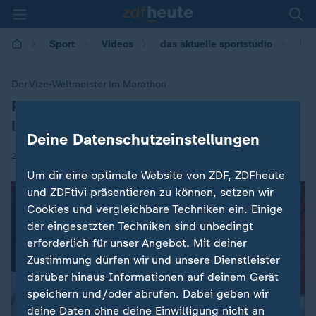
Pet
Sport
Videos
das aktuelle sportstudio
Der Vize-Weltmeister im Marathon
Petros: "Hat geholfen, ohne Uhr zu
:
laufen"
Deine Datenschutzeinstellungen
|
20.09.2025 | 22:30
Um dir eine optimale Website von ZDF, ZDFheute
und ZDFtivi präsentieren zu können, setzen wir
Cookies und vergleichbare Techniken ein. Einige
der eingesetzten Techniken sind unbedingt
erforderlich für unser Angebot. Mit deiner
Zustimmung dürfen wir und unsere Dienstleister
darüber hinaus Informationen auf deinem Gerät
speichern und/oder abrufen. Dabei geben wir
deine Daten ohne deine Einwilligung nicht an