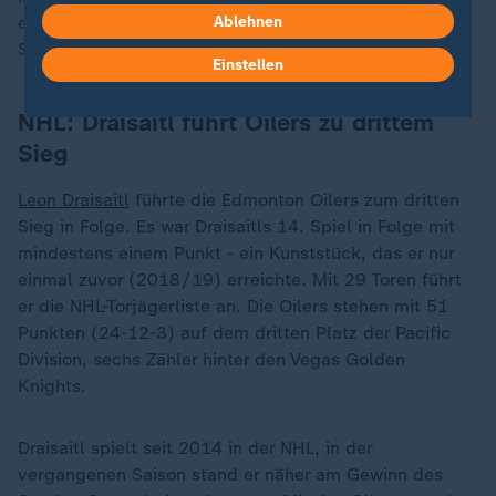
egalisierten damit ihre längste Siegesserie aus der
Ablehnen
Saison 1995/96.
Einstellen
NHL:
Draisaitl führt Oilers zu drittem
Sieg
Leon Draisaitl
führte die Edmonton Oilers zum dritten
Sieg in Folge. Es war Draisaitls 14. Spiel in Folge mit
mindestens einem Punkt - ein Kunststück, das er nur
einmal zuvor (2018/19) erreichte. Mit 29 Toren führt
er die NHL-Torjägerliste an. Die Oilers stehen mit 51
Punkten (24-12-3) auf dem dritten Platz der Pacific
Division, sechs Zähler hinter den Vegas Golden
Knights.
Draisaitl spielt seit 2014 in der NHL, in der
vergangenen Saison stand er näher am Gewinn des