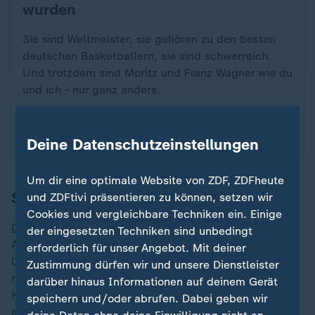
wurden
Sie sind Weltmeister, sie gehören zu den besten
deutschen Basketballern, sie sind schwerreich.
Und trotzdem sind Moritz und Franz Wagner wie du
und ich - nur ganz anders.
von Daniel Pinschower
Deine Datenschutzeinstellungen
mit Video
46:21
Um dir eine optimale Website von ZDF, ZDFheute
Schröder kommt nicht in Fahrt
und ZDFtivi präsentieren zu können, setzen wir
Cookies und vergleichbare Techniken ein. Einige
Dennis Schröder
musste dagegen nach dem leichten
der eingesetzten Techniken sind unbedingt
Aufwärtstrend eine herbe Enttäuschung einstecken.
erforderlich für unser Angebot. Mit deiner
Der Kapitän der deutschen Nationalmannschaft verlor
Zustimmung dürfen wir und unsere Dienstleister
mit den Golden State Warriors gegen die Sacramento
darüber hinaus Informationen auf deinem Gerät
Kings. Es war die sechste Niederlage im zehnten Spiel
speichern und/oder abrufen. Dabei geben wir
seit Schröders Wechsel nach San Francisco. Golden