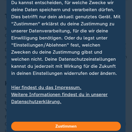
Du kannst entscheiden, für welche Zwecke wir
deine Daten speichern und verarbeiten dürfen.
Theis bleibt Schlusslicht
Dies betrifft nur dein aktuell genutztes Gerät. Mit
"Zustimmen" erklärst du deine Zustimmung zu
Weltmeister Daniel Theis gewann zwar mit den New
unserer Datenverarbeitung, für die wir deine
Orleans Pelicans das zweite Spiel in Folge, bleibt aber
Einwilligung benötigen. Oder du legst unter
mit seinem Team Schlusslicht der Western Conference.
"Einstellungen/Ablehnen" fest, welchen
Der Center erzielte in 15 Minuten fünf Punkte und griff
Zwecken du deine Zustimmung gibst und
sich sieben Rebounds - Hoffnung auf die Playoffs kann
welchen nicht. Deine Datenschutzeinstellungen
er sich dennoch keine machen.
kannst du jederzeit mit Wirkung für die Zukunft
in deinen Einstellungen widerrufen oder ändern.
Hartenstein stellt Rekord auf
Hier findest du das Impressum.
Weitere Informationen findest du in unserer
Die Oklahoma City Thunder mit Isaiah Hartenstein
Datenschutzerklärung.
bleiben unangefochten: Im Topspiel gegen die New
York Knicks feierten sie ihren 14. Sieg in Folge und
festigten mit einer 29:5-Bilanz die Spitze der Western
Conference. Hartenstein glänzte mit 14 Rebounds und
Zustimmen
ist eine Schlüsselfigur des Erfolgs. Die Thunder