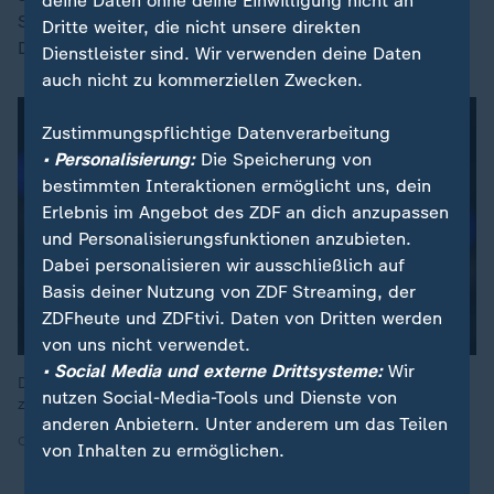
deine Daten ohne deine Einwilligung nicht an
State liegt mit 18 Siegen im Westen auf Platz neun.
Dritte weiter, die nicht unsere direkten
Die Playoffs liegen in weiter Ferne.
Dienstleister sind. Wir verwenden deine Daten
auch nicht zu kommerziellen Zwecken.
Zustimmungspflichtige Datenverarbeitung
• Personalisierung:
Die Speicherung von
bestimmten Interaktionen ermöglicht uns, dein
Erlebnis im Angebot des ZDF an dich anzupassen
und Personalisierungsfunktionen anzubieten.
Dabei personalisieren wir ausschließlich auf
Basis deiner Nutzung von ZDF Streaming, der
ZDFheute und ZDFtivi. Daten von Dritten werden
von uns nicht verwendet.
• Social Media und externe Drittsysteme:
Wir
Dennis Schröder wechselte im Dezember 2024 von den Lakers
nutzen Social-Media-Tools und Dienste von
zu den Warriors.
anderen Anbietern. Unter anderem um das Teilen
Quelle: IMAGO
von Inhalten zu ermöglichen.