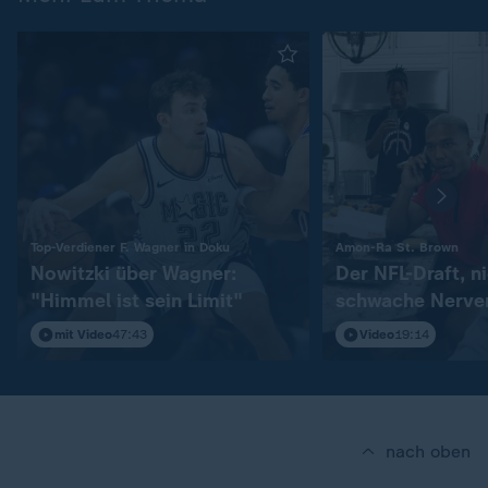
:
:
Top-Verdiener F. Wagner in Doku
Amon-Ra St. Brown
Nowitzki über Wagner:
Der NFL-Draft, ni
"Himmel ist sein Limit"
schwache Nerve
mit Video
47:43
Video
19:14
nach oben