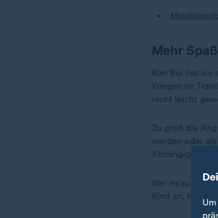
Missbrauchs
Mehr Spaß
Kim Bui hat sie 
Wiegen im Train
nicht leicht gew
Zu groß die Ang
werden oder als
Abhängigkeitsver
De
Wer es zu Weltm
Kind an, hart zu 
Um 
prä