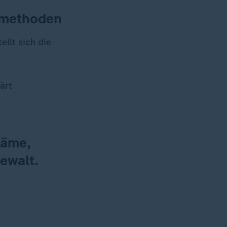
smethoden
llt sich die
ärt
häme,
ewalt.