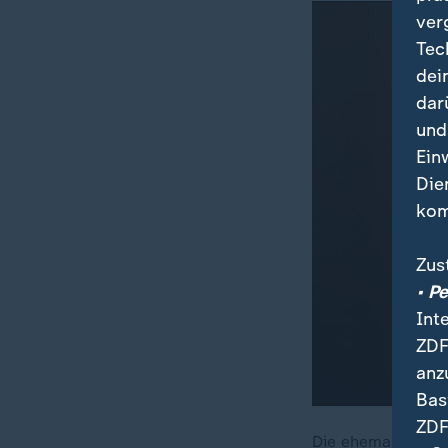
ver
Tec
dei
dar
und
Ein
Die
kom
Zus
• P
Int
ZDF
anz
Bas
ZDF
Die ehemalige Lei