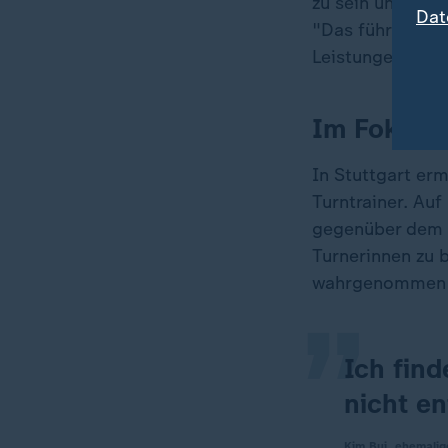
zu sein und sel
Dat
"Das führt dazu,
Leistungen brin
Im Fokus d
In Stuttgart er
Turntrainer. Au
„
gegenüber dem S
Turnerinnen zu 
wahrgenommen wo
Ich find
nicht en
Kim Bui, ehemalig