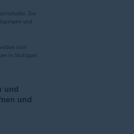
portstudio. Sie
ütigungen und
melden sich
en in Stuttgart
n und
fnen und