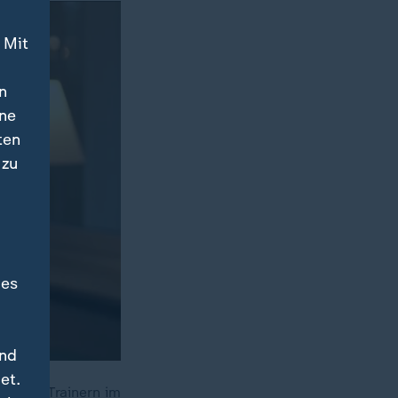
 Mit
n
ine
ten
 zu
des
und
et.
ch von Trainern im