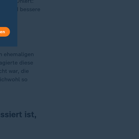
login Ohlert:
sind und bessere
mache.
len
er
en ehemaligen
agierte diese
ht war, die
eichwohl so
siert ist,