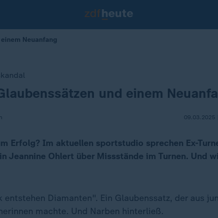
d einem Neuanfang
skandal
 Glaubenssätzen und einem Neuanf
n
09.03.2025 
um Erfolg? Im aktuellen sportstudio sprechen Ex-Turn
n Jeannine Ohlert über Missstände im Turnen. Und wi
k entstehen Diamanten". Ein Glaubenssatz, der aus ju
erinnen machte. Und Narben hinterließ.