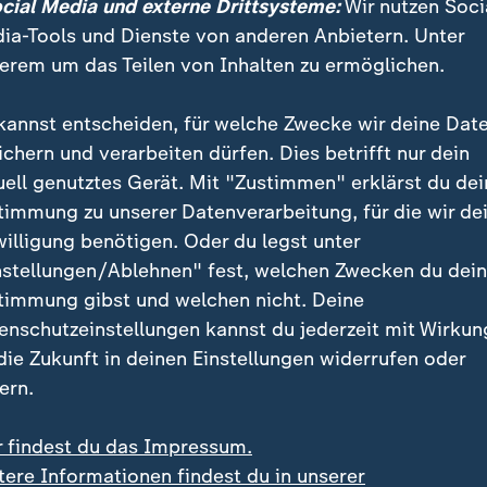
ocial Media und externe Drittsysteme:
Wir nutzen Soci
rüber spricht sie im moma-Interview.
ia-Tools und Dienste von anderen Anbietern. Unter
erem um das Teilen von Inhalten zu ermöglichen.
kannst entscheiden, für welche Zwecke wir deine Dat
n oft in einer schwierigen Position, findet Bui. Eltern
ichern und verarbeiten dürfen. Dies betrifft nur dein
rbänden vertrauen. Ihr eigener Vater habe damals "ke
uell genutztes Gerät. Mit "Zustimmen" erklärst du dei
n wollen.Turnen war ihr großer Traum. Ihre Leidensch
timmung zu unserer Datenverarbeitung, für die wir de
willigung benötigen. Oder du legst unter
nstellungen/Ablehnen" fest, welchen Zwecken du dei
er sind bereit, viel zu geben, sich dafür aufzuopfern,"
timmung gibst und welchen nicht. Deine
tivation dürfe nicht ausgenutzt werden, um über ihre 
enschutzeinstellungen kannst du jederzeit mit Wirkun
n.
 die Zukunft in deinen Einstellungen widerrufen oder
ern.
brauchsvorwurf: Nichts, was wir haben möchten
r findest du das Impressum.
e es darauf an, Sportlerinnen und Sportler dazu zu e
tere Informationen findest du in unserer