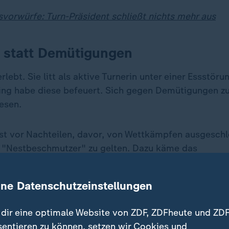
vorwürfe: Turn-Präsident schließt nichts mehr aus
 statt Demütigungen
erlebt. Sie litt als aktive Turnerin unter einer Essstör
ing habe diese befeuert. Sich gegen Demütigungen zu
esen.
st vor Nachteilen, davor, von Wettkämpfen ausgeschl
 "Nestbeschmutzer" zu gelten. Dazu käme das
hältnis zu Trainerinnen und Trainern in sehr jungen J
ine Datenschutzeinstellungen
eisterschaften oder gar Olympia schaffen will, fängt 
trainieren.
dir eine optimale Website von ZDF, ZDFheute und ZDF
sentieren zu können, setzen wir Cookies und