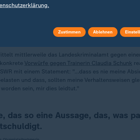
bst Verantwortung zu übernehmen, erklärt Sportpsycho
enschutzerklärung.
 dass sie längerfristig im Sport bleiben, motivierter 
gen." Entscheidend sei auch, dass das Training Spaß 
Zustimmen
Ablehnen
Einstel
er Vorwürfe: Trainerinnen und Train
mittelt mittlerweile das Landeskriminalamt gegen ein
f konkrete
Vorwürfe gegen Trainerin Claudia Schunk
re
WR mit einem Statement: "...dass es nie meine Absic
belasten und dass, sollten meine Verhaltensweisen gl
rden sein, mir dies leidtut."
e, das so eine Aussage, das, was pas
tschuldigt.
e Olympiateilnehmerin