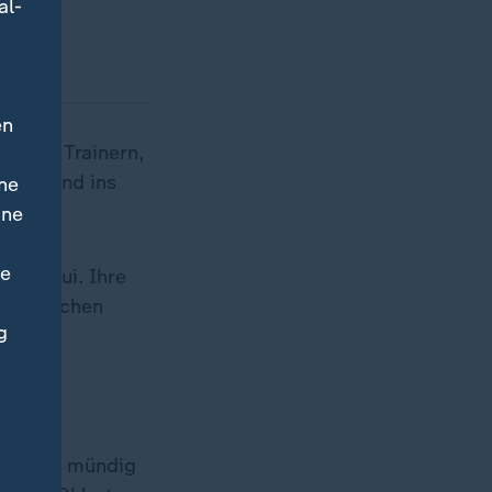
al-
en
 würden Trainern,
inen Sand ins
ne
aft.
ine
ne
 sagt Bui. Ihre
psychischen
g
rziehen, mündig