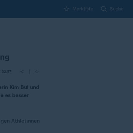
Merkliste
Suche
ang
|
| 02:57
erin Kim Bui und
e es besser
ngen Athletinnen