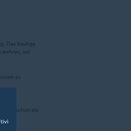
ung. Das häufige
 wehren, sei
ossen zu
ahren.
häufig schon als
tivi