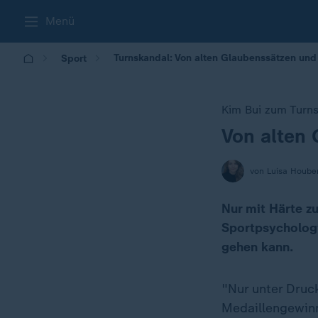
Menü
Turnskandal: Von alten Glaubenssätzen un
Sport
Kim Bui zum Turn
Von alten
:
von Luisa Hoube
Nur mit Härte z
Sportpsychologi
gehen kann.
"Nur unter Druc
Medaillengewinn