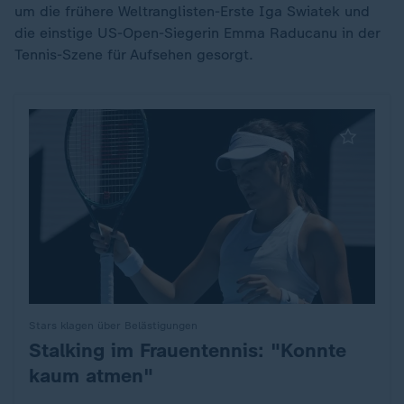
um die frühere Weltranglisten-Erste Iga Swiatek und
die einstige US-Open-Siegerin Emma Raducanu in der
Tennis-Szene für Aufsehen gesorgt.
Stars klagen über Belästigungen
Stalking im Frauentennis: "Konnte
:
kaum atmen"