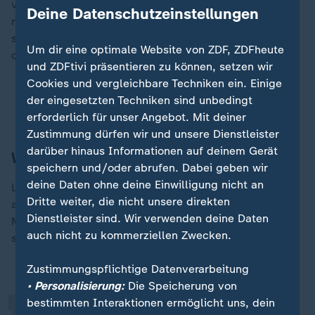
vermeintlicher Gefahr zu unterscheiden. "Man weiß
Deine Datenschutzeinstellungen
nicht, ob diese Person vor Ort ist. Man weiß nicht, ob
sie in der Nähe ist oder ob sie weiß, wo man wohnt
Um dir eine optimale Website von ZDF, ZDFheute
oder so etwas."
und ZDFtivi präsentieren zu können, setzen wir
Cookies und vergleichbare Techniken ein. Einige
Tatjana Maria: Als Qualifikantin zum Turniersieg in
der eingesetzten Techniken sind unbedingt
London
erforderlich für unser Angebot. Mit deiner
Zustimmung dürfen wir und unsere Dienstleister
darüber hinaus Informationen auf deinem Gerät
Welche Rolle spielen Wetten?
speichern und/oder abrufen. Dabei geben wir
deine Daten ohne deine Einwilligung nicht an
Lys vermutet hinter den Absendern von Nachrichten
Dritte weiter, die nicht unsere direkten
auf Social Media größtenteils Leute, die auf ihre
„
Dienstleister sind. Wir verwenden deine Daten
Matches Geld wetten. "Einhundert Prozent. Das
auch nicht zu kommerziellen Zwecken.
schreiben die mir auch", berichtet die Tennisspielerin:
Zustimmungspflichtige Datenverarbeitung
• Personalisierung:
Die Speicherung von
bestimmten Interaktionen ermöglicht uns, dein