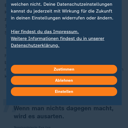
welchen nicht. Deine Datenschutzeinstellungen
Botschaften filtern. Rund 12.000 Posts und
kannst du jederzeit mit Wirkung für die Zukunft
Kommentare, die die Regeln brechen, seien so
in deinen Einstellungen widerrufen oder ändern.
zwischen Januar und Oktober 2024 entdeckt worden.
15 Konten seien an nationale
Hier findest du das Impressum.
Strafverfolgungsbehörden weitergeleitet worden.
Weitere Informationen findest du in unserer
Datenschutzerklärung.
"Wenn man die Kommentare löscht, kommt man nicht
hinterher", berichtete Lys. Den Austausch mit der WTA
bezeichnete die Deutsche als gut. "Es gibt Gespräche
„
mit Vorschlägen, wie man die Bedrohungen eindämmen
Zustimmen
kann."
Ablehnen
Einstellen
Wenn man nichts dagegen macht,
wird es ausarten.
Tennisspielerin Eva Lys