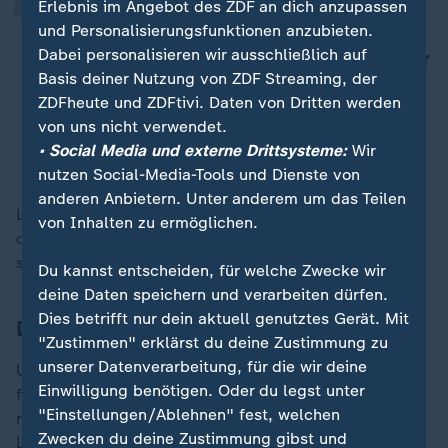
Du kriegst Nachrichten, in denen sie
Erlebnis im Angebot des ZDF an dich anzupassen
schreiben, wie viel Geld sie wegen
und Personalisierungsfunktionen anzubieten.
Dabei personalisieren wir ausschließlich auf
dir verloren haben und sie drohen dir
Basis deiner Nutzung von ZDF Streaming, der
und sagen, du sollst es
ZDFheute und ZDFtivi. Daten von Dritten werden
zurücküberweisen.
von uns nicht verwendet.
• Social Media und externe Drittsysteme:
Wir
Tennisspielerin Eva Lys
nutzen Social-Media-Tools und Dienste von
anderen Anbietern. Unter anderem um das Teilen
Lys weiter: "Die haben keine Scham. Die beleidigen,
von Inhalten zu ermöglichen.
das sind Morddrohungen. Sexismus. Alles", schilderte
sie. Auch Anzeige habe sie schon erstattet, so Lys.
Du kannst entscheiden, für welche Zwecke wir
deine Daten speichern und verarbeiten dürfen.
Dies betrifft nur dein aktuell genutztes Gerät. Mit
Das unternimmt die WTA
"Zustimmen" erklärst du deine Zustimmung zu
unserer Datenverarbeitung, für die wir deine
Um die Spielerinnen im Internet besser zu schützen,
Einwilligung benötigen. Oder du legst unter
führte die Damen-Profiorganisation WTA im Jahr 2024
"Einstellungen/Ablehnen" fest, welchen
mit anderen Organisationen eine technologische
Zwecken du deine Zustimmung gibst und
Lösung ein. Künstliche Intelligenz (KI) soll