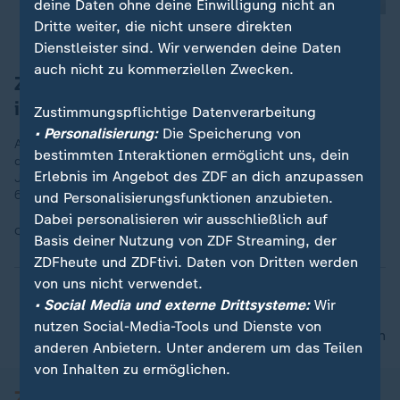
deine Daten ohne deine Einwilligung nicht an
Dritte weiter, die nicht unsere direkten
Dienstleister sind. Wir verwenden deine Daten
auch nicht zu kommerziellen Zwecken.
Zverev am Ziel: Erster Grand-Slam-Titel
in Paris
Zustimmungspflichtige Datenverarbeitung
• Personalisierung:
Die Speicherung von
Alexander Zverev gewinnt das Finale der French Open und
bestimmten Interaktionen ermöglicht uns, dein
damit den ersten Grand-Slam-Titel seiner Karriere. Der 29-
Erlebnis im Angebot des ZDF an dich anzupassen
Jährige siegte gegen Flavio Cobolli mit 6:1, 4:6, 6:4, 6:7 (5:7),
6:1.
und Personalisierungsfunktionen anzubieten.
Dabei personalisieren wir ausschließlich auf
Quelle:
AFP
Basis deiner Nutzung von ZDF Streaming, der
ZDFheute und ZDFtivi. Daten von Dritten werden
von uns nicht verwendet.
• Social Media und externe Drittsysteme:
Wir
nutzen Social-Media-Tools und Dienste von
nach oben
anderen Anbietern. Unter anderem um das Teilen
von Inhalten zu ermöglichen.