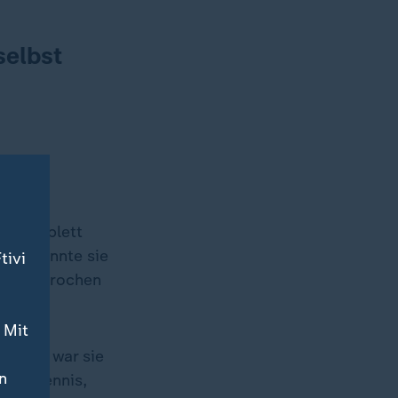
selbst
nd komplett
lams könnte sie
tivi
r durchbrochen
 Mit
bisher war sie
n
entes Tennis,