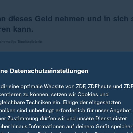
n dieses Geld nehmen und in sich 
ren kann.
ehemalige Tennisspielerin
 Lys bisher im Wege
ine Datenschutzeinstellungen
nis-Jahr jetzt ganz anders durchplanen, die Kosten si
 finanzielle Druck ist raus. Bei den nächsten Grand S
dir eine optimale Website von ZDF, ZDFheute und ZDF
 Hauptfeld stehen. Nur, weil die Top-100-Schallmaue
sentieren zu können, setzen wir Cookies und
gleichbare Techniken ein. Einige der eingesetzten
hniken sind unbedingt erforderlich für unser Angebot.
ner Zustimmung dürfen wir und unsere Dienstleister
en Moment habe ich hingearbeitet", erzählt Lys. Doch 
über hinaus Informationen auf deinem Gerät speicher
t, weil ihr der Kopf im Wege stand. Sie spielt intellig