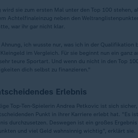
wird sie zum ersten Mal unter den Top 100 stehen, 
rem Achtelfinaleinzug neben den Weltranglistenpunkt
te, war ihr gar nicht klar.
 Ahnung, ich wusste nur, was ich in der Qualifikatio
 Kleingeld im Vergleich. Für sie beginnt nun ein ganz 
 sehr teure Sportart. Und wenn du nicht in den Top 100
gkeiten dich selbst zu finanzieren."
ntscheidendes Erlebnis
ge Top-Ten-Spielerin Andrea Petkovic ist sich sicher,
scheidenden Punkt in ihrer Karriere erlebt hat. "Es is
nnis durchzusetzen. Deswegen ist ein großes Ergebnis
nkten und viel Geld wahnsinnig wichtig", erklärt sie.