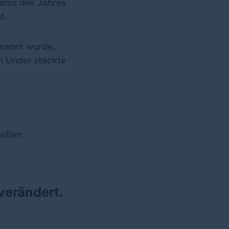
Slams des Jahres
t.
enannt wurde,
n Under steckte
ellen
verändert.