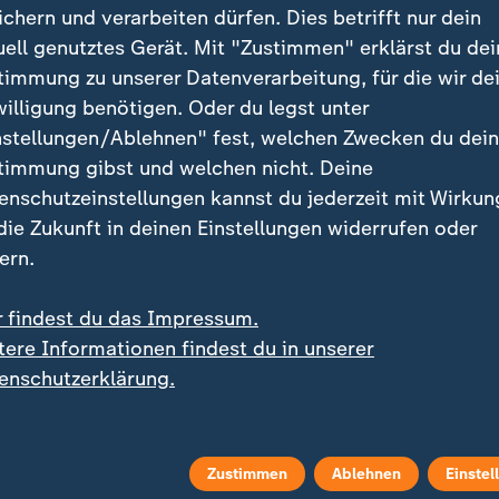
ichern und verarbeiten dürfen. Dies betrifft nur dein
uell genutztes Gerät. Mit "Zustimmen" erklärst du dei
 die Top Ten möglich?
timmung zu unserer Datenverarbeitung, für die wir de
willigung benötigen. Oder du legst unter
geboren, kam im Alter von zwei Jahren mit ihren Elter
nstellungen/Ablehnen" fest, welchen Zwecken du dei
ither sind sie ihre Trainer "und meine größten Fans"
timmung gibst und welchen nicht. Deine
ir schon lange überzeugt ist, sie könne es in die Top T
enschutzeinstellungen kannst du jederzeit mit Wirkun
noch nicht lange glauben.
 die Zukunft in deinen Einstellungen widerrufen oder
ern.
 ein unglaublich gutes Level, das i
r findest du das Impressum.
ss habe ich letztes und dieses Jahr
tere Informationen findest du in unserer
enschutzerklärung.
 gibt mir das Selbstbewusstsein, wa
hat.
Zustimmen
Ablehnen
Einstel
ofi