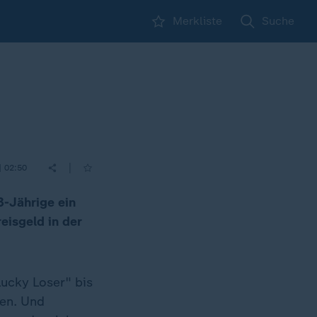
Merkliste
Suche
|
| 02:50
3-Jährige ein
eisgeld in der
Lucky Loser" bis
ben. Und