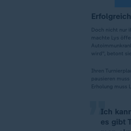
Erfolgreic
Doch nicht nur i
machte Lys öffe
Autoimmunkrankh
wird", betont sie
„
Ihren Turnierpl
pausieren muss 
Erholung muss L
Ich kan
es gibt 