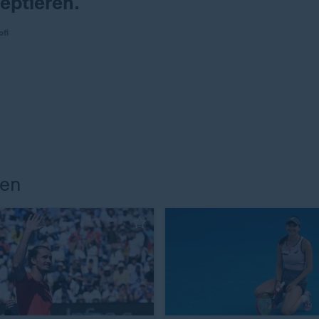
eptieren.
ofi
pen