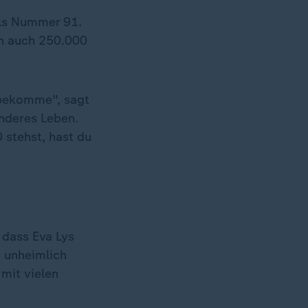
als Nummer 91.
en auch 250.000
n bekomme", sagt
anderes Leben.
 stehst, hast du
 dass Eva Lys
t unheimlich
 mit vielen