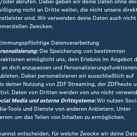
/oder abrufen. Dabei geben wir deine Daten ohne de
 mit der Note 1,7 bestanden, hat einen wachen Verstan
willigung nicht an Dritte weiter, die nicht unsere direk
re Meinung. Doch dass sie sich im Tennis zu viele G
nstleister sind. Wir verwenden deine Daten auch nicht
gen zugleich.
merziellen Zwecken.
timmungspflichtige Datenverarbeitung
em in Momenten, in denen ich ganz 
ersonalisierung:
Die Speicherung von bestimmten
m dieser Kopfmensch wieder zurück 
eraktionen ermöglicht uns, dein Erlebnis im Angebot 
diese Top-100-Mauer nicht wirklich
 an dich anzupassen und Personalisierungsfunktionen
echen. Und jetzt ist es aus dem Nic
ubieten. Dabei personalisieren wir ausschließlich auf
is deiner Nutzung von ZDF Streaming, der ZDFheute 
.
tivi. Daten von Dritten werden von uns nicht verwend
ocial Media und externe Drittsysteme:
Wir nutzen Soci
ofi
ia-Tools und Dienste von anderen Anbietern. Unter
erem um das Teilen von Inhalten zu ermöglichen.
 hatte sie losgelassen, mit dem Turnier schon abgesc
ikation verloren hatte. "Ich war mental eigentlich sch
kannst entscheiden, für welche Zwecke wir deine Dat
lich, dass es jetzt passiert ist."