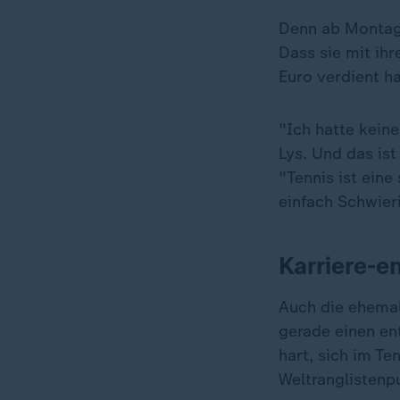
Denn ab Montag 
Dass sie mit ih
Euro verdient hat
"Ich hatte keine
Lys. Und das ist
"Tennis ist eine
einfach Schwieri
Karriere-e
Auch die ehemali
„
gerade einen ent
hart, sich im Te
Weltranglistenpu