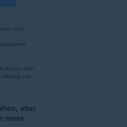
einem Jahr
e angesehen
in Körper öfter
Ernährung und
shen, aber
ie muss