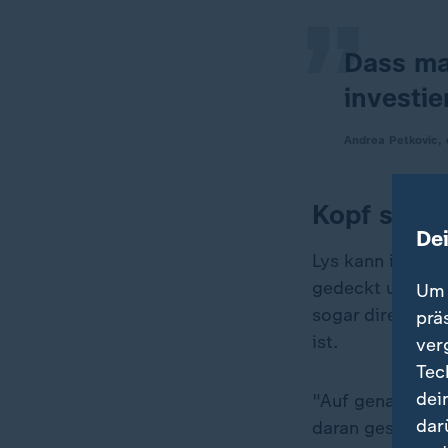
Dass ma
investie
Andrea Petkovic, 
Kopf stand
De
Lys kann ihr Ten
gedeckt und der
Um 
sogar direkt im
prä
ist.
ver
Tec
dei
"Auf genau dies
dar
daran gescheiter