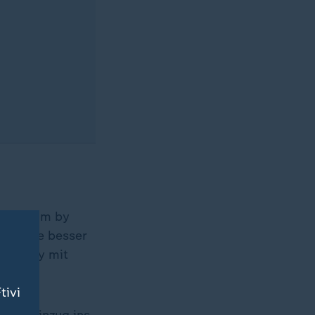
ilGP Team by
rew sie besser
Germany mit
tivi