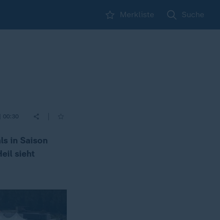
Merkliste
Suche
|
| 00:30
s in Saison
eil sieht