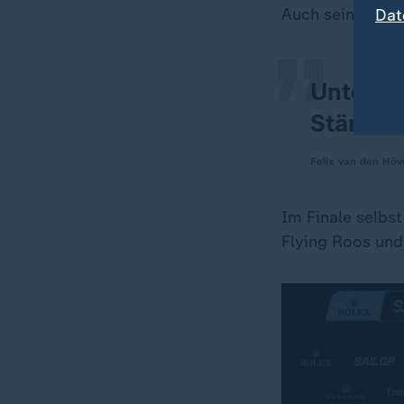
„
Auch sein Team
Dat
Unter Dr
Stärken
Felix van den Höv
Im Finale selbs
Flying Roos und