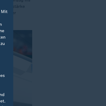
m den Einzug ins
 Nervenstärke
 Mit
 im 49er
n
ine
ten
 zu
des
und
et.