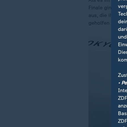
Als es im siebte
ver
Finale ging, sp
Tec
aus, die ihm sc
dei
geholfen hatte.
dar
und
Ein
Die
kom
Zus
• P
Int
ZDF
anz
Bas
ZDF