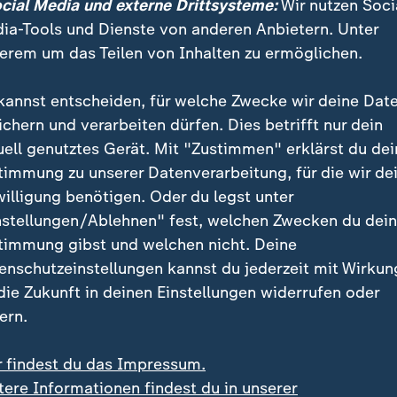
ocial Media und externe Drittsysteme:
Wir nutzen Soci
ia-Tools und Dienste von anderen Anbietern. Unter
erem um das Teilen von Inhalten zu ermöglichen.
kannst entscheiden, für welche Zwecke wir deine Dat
eil zählte 2016 zu den erfolgreichen Olympia-Seglern. Der
ichern und verarbeiten dürfen. Dies betrifft nur dein
ne erste von zwei Bronzemedaillen in Rio.
uell genutztes Gerät. Mit "Zustimmen" erklärst du dei
timmung zu unserer Datenverarbeitung, für die wir de
willigung benötigen. Oder du legst unter
nstellungen/Ablehnen" fest, welchen Zwecken du dei
 Rennsieg, Finale
timmung gibst und welchen nicht. Deine
enschutzeinstellungen kannst du jederzeit mit Wirkun
n dritten Finalplatz neben den am Bermuda-Wochen
 die Zukunft in deinen Einstellungen widerrufen oder
alien und Spanien stob Team Germany mit einem Blit
ern.
g. "Das war ein unfassbarer Start, der genau gepasst 
e Faktor für den Finaleinzug", sagte der Fahrer.
r findest du das Impressum.
tere Informationen findest du in unserer