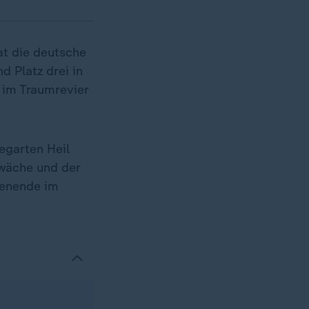
at die deutsche
 Platz drei in
 im Traumrevier
egarten Heil
hwäche und der
henende im