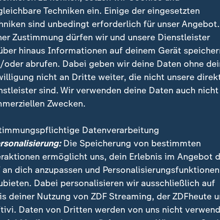
n und letzten Flottenrennen mit allen zwölf Booten u
gleichbare Techniken ein. Einige der eingesetzten
ielte Fahrer Erik Kosegarten-Heil auch seine bekannte
hniken sind unbedingt erforderlich für unser Angebot.
hon beim Gewinn zweier olympischer Bronzemedaillen
ner Zustimmung dürfen wir und unsere Dienstleister
über hinaus Informationen auf deinem Gerät speicher
/oder abrufen. Dabei geben wir deine Daten ohne de
willigung nicht an Dritte weiter, die nicht unsere direk
nstleister sind. Wir verwenden deine Daten auch nicht
merziellen Zwecken.
timmungspflichtige Datenverarbeitung
ersonalisierung:
Die Speicherung von bestimmten
eraktionen ermöglicht uns, dein Erlebnis im Angebot 
 an dich anzupassen und Personalisierungsfunktionen
ubieten. Dabei personalisieren wir ausschließlich auf
is deiner Nutzung von ZDF Streaming, der ZDFheute 
tivi. Daten von Dritten werden von uns nicht verwend