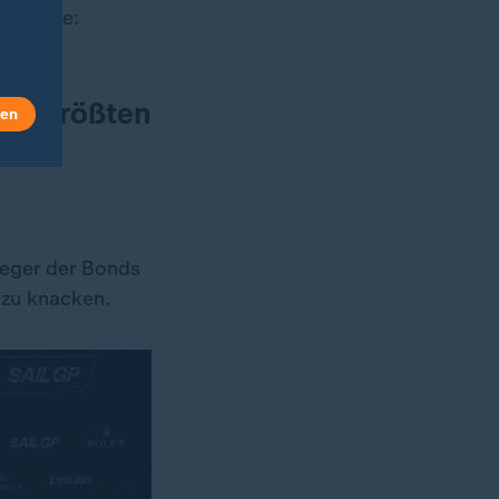
l sagte:
iks größten
len
ieger der Bonds
 zu knacken.