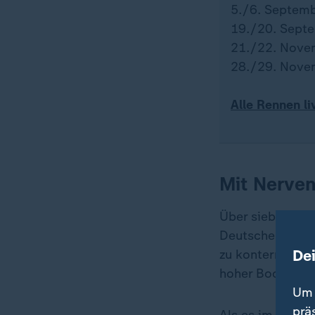
5./6. Septemb
19./20. Septe
21./22. Novem
28./29. Novem
Alle Rennen l
Mit Nerven
Über sieben Ren
Deutsche Bank z
De
zu kontern. Als
hoher Bootsgesc
Um 
prä