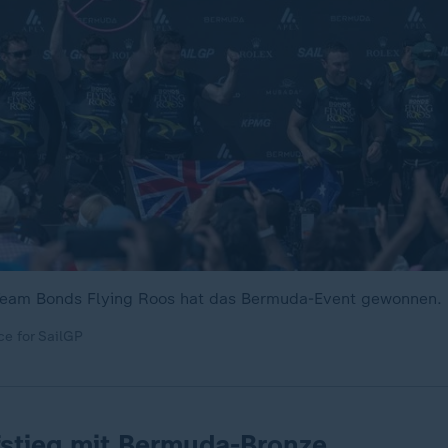
 Team Bonds Flying Roos hat das Bermuda-Event gewonnen.
ce for SailGP
fstieg mit Bermuda-Bronze