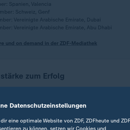
er: Spanien, Valencia
mber: Schweiz, Genf
ber: Vereinigte Arabische Emirate, Dubai
ber: Vereinigte Arabische Emirate, Abu Dhabi
ive und on demand in der ZDF-Mediathek
stärke zum Erfolg
nen mit der gesamten Flotte zeigte das Germany Sa
war erneut einige Startschwächen, doch wusste die C
ine Datenschutzeinstellungen
 eine der besten Aufholmannschaften punktete Team 
hwindigkeit und guter Strategie.
dir eine optimale Website von ZDF, ZDFheute und ZDF
sentieren zu können, setzen wir Cookies und