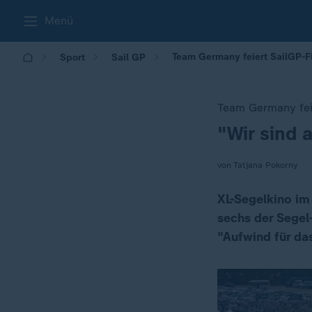
Menü
Team Germany feiert SailGP-Fi
Sport
Sail GP
Team Germany feie
"Wir sind 
:
von Tatjana Pokorny
XL-Segelkino im
sechs der Segel-
"Aufwind für da