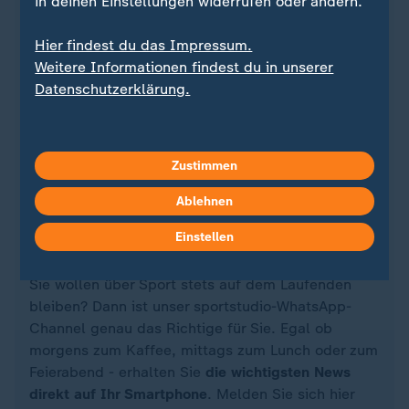
in deinen Einstellungen widerrufen oder ändern.
Hier findest du das Impressum.
Weitere Informationen findest du in unserer
Datenschutzerklärung.
Zustimmen
Quelle: Reuters
Ablehnen
Einstellen
Sie wollen über Sport stets auf dem Laufenden
bleiben? Dann ist unser sportstudio-WhatsApp-
Channel genau das Richtige für Sie. Egal ob
morgens zum Kaffee, mittags zum Lunch oder zum
Feierabend - erhalten Sie
die wichtigsten News
direkt auf Ihr Smartphone
. Melden Sie sich hier