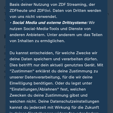
Basis deiner Nutzung von ZDF Streaming, der
Gegen Rennmitte verschärfte Pogacars UAE-Team das
ZDFheute und ZDFtivi. Daten von Dritten werden
Tempo, am Anstieg zum Colma di Sormano rund 50 km
von uns nicht verwendet.
vor dem Ziel waren die letzten Ausreißer eingeholt.
• Social Media und externe Drittsysteme:
Wir
nutzen Social-Media-Tools und Dienste von
anderen Anbietern. Unter anderem um das Teilen
Pogacar mit unwiderstehlicher Attacke
von Inhalten zu ermöglichen.
Pogacar griff nach dem Zusammenschluss sofort
Du kannst entscheiden, für welche Zwecke wir
selbst an und niemand im Feld hatte nur den Hauch
deine Daten speichern und verarbeiten dürfen.
einer Chance. Auch Evenepoel, der vor vier Jahren bei
Dies betrifft nur dein aktuell genutztes Gerät. Mit
der Lombardei-Rundfahrt schwer gestürzt war und
"Zustimmen" erklärst du deine Zustimmung zu
einen Beckenbruch erlitten hatte, konnte nicht mehr
unserer Datenverarbeitung, für die wir deine
folgen.
Einwilligung benötigen. Oder du legst unter
"Einstellungen/Ablehnen" fest, welchen
Zwecken du deine Zustimmung gibst und
ZDFsportstudio auf WhatsApp
welchen nicht. Deine Datenschutzeinstellungen
kannst du jederzeit mit Wirkung für die Zukunft