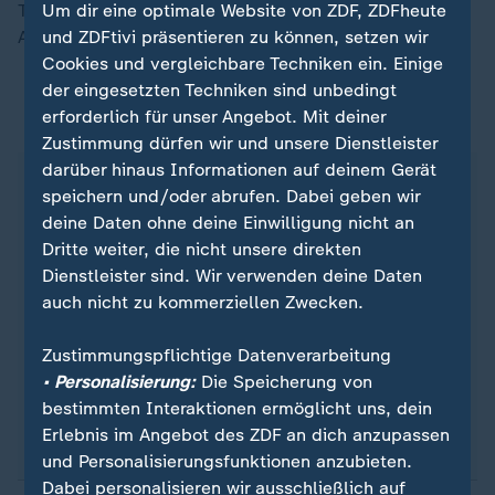
Teams gegen Pogacar verbündet und mit einer frühen
Um dir eine optimale Website von ZDF, ZDFheute
Attacke fast fünf Minuten Vorsprung herausgefahren.
und ZDFtivi präsentieren zu können, setzen wir
Cookies und vergleichbare Techniken ein. Einige
der eingesetzten Techniken sind unbedingt
erforderlich für unser Angebot. Mit deiner
Die fünf Monumente des Radsports
Zustimmung dürfen wir und unsere Dienstleister
darüber hinaus Informationen auf deinem Gerät
Mailand - Sanremo
speichern und/oder abrufen. Dabei geben wir
Sieger 2026: Tadej Pogacar (Slowenien)
deine Daten ohne deine Einwilligung nicht an
Flandern-Rundfahrt
Dritte weiter, die nicht unsere direkten
Sieger 2026: Tadej Pogacar (Slowenien)
Dienstleister sind. Wir verwenden deine Daten
Paris - Roubaix
auch nicht zu kommerziellen Zwecken.
12. April 2026
Lüttich - Bastogne - Lüttich
Zustimmungspflichtige Datenverarbeitung
26. April 2026
• Personalisierung:
Die Speicherung von
Lombardei-Rundfahrt
bestimmten Interaktionen ermöglicht uns, dein
10. Oktober 2026
Erlebnis im Angebot des ZDF an dich anzupassen
und Personalisierungsfunktionen anzubieten.
Dabei personalisieren wir ausschließlich auf