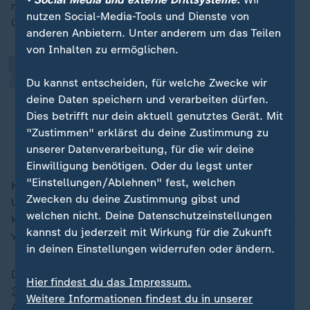
„
noch einmal einen Bluttest gemacht, die Werte sind in
nutzen Social-Media-Tools und Dienste von
Ordnung."
anderen Anbietern. Unter anderem um das Teilen
von Inhalten zu ermöglichen.
Ich bin für das Viertelfinale bereit,
Du kannst entscheiden, für welche Zwecke wir
sonst wäre ich nicht hier. Es ist
deine Daten speichern und verarbeiten dürfen.
schon verrückt.
Dies betrifft nur dein aktuell genutztes Gerät. Mit
"Zustimmen" erklärst du deine Zustimmung zu
Juri Knorr
unserer Datenverarbeitung, für die wir deine
Einwilligung benötigen. Oder du legst unter
"Einstellungen/Ablehnen" fest, welchen
Knorr hatte sich zuletzt am Wochenende für
Zwecken du deine Zustimmung gibst und
Untersuchungen in Deutschland aufgehalten und
welchen nicht. Deine Datenschutzeinstellungen
könnte nun bereits am Nachmittag mit der Mannschaft
kannst du jederzeit mit Wirkung für die Zukunft
von
Alfred Gislason
trainieren.
in deinen Einstellungen widerrufen oder ändern.
Die DHB-Auswahl hatte die Hauptrunde mit einem
Hier findest du das Impressum.
31:19-Erfolg gegen Tunesien
abgeschlossen.
Weitere Informationen findest du in unserer
Anschließend äußerte sich Gislason in der Personalie