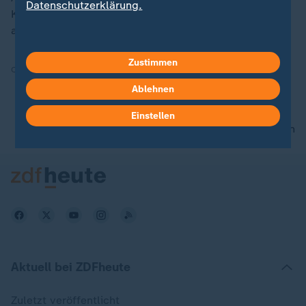
Datenschutzerklärung.
Knorr vorsichtig optimistisch und kann nun offenbar
aufatmen.
Zustimmen
Quelle:
SID
Ablehnen
Einstellen
nach oben
Aktuell bei ZDFheute
Zuletzt veröffentlicht