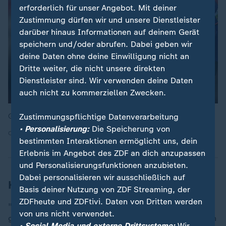
erforderlich für unser Angebot. Mit deiner
Zustimmung dürfen wir und unsere Dienstleister
darüber hinaus Informationen auf deinem Gerät
speichern und/oder abrufen. Dabei geben wir
deine Daten ohne deine Einwilligung nicht an
Dritte weiter, die nicht unsere direkten
Dienstleister sind. Wir verwenden deine Daten
auch nicht zu kommerziellen Zwecken.
Grafik: Weg ins Finale
Zustimmungspflichtige Datenverarbeitung
• Personalisierung:
Die Speicherung von
Quelle: ZDF
bestimmten Interaktionen ermöglicht uns, dein
Erlebnis im Angebot des ZDF an dich anzupassen
und Personalisierungsfunktionen anzubieten.
Dabei personalisieren wir ausschließlich auf
Knorr hat sich gut erholt
Basis deiner Nutzung von ZDF Streaming, der
ZDFheute und ZDFtivi. Daten von Dritten werden
"Die Tage haben mir gut getan. Mir geht es soweit
von uns nicht verwendet.
ganz gut", sagte Knorr am Montag: "Wir haben gestern
• Social Media und externe Drittsysteme:
Wir