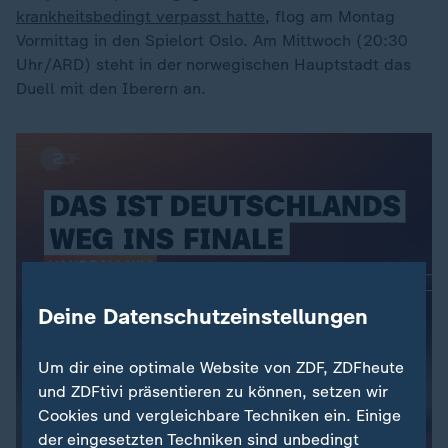
krankheitsbedingt verpasst hatte
, flog am Montag
Vormittag in den Spielort Oslo. Am Mittwoch (20:30
Uhr/ARD) steht in der norwegischen Hauptstadt das
Duell mit den Iberern an.
Deine Datenschutzeinstellungen
Um dir eine optimale Website von ZDF, ZDFheute
und ZDFtivi präsentieren zu können, setzen wir
Cookies und vergleichbare Techniken ein. Einige
der eingesetzten Techniken sind unbedingt