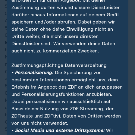
erforderlich für unser Angebot. Mit deiner
59′
Zustimmung dürfen wir und unsere Dienstleister
02:53
darüber hinaus Informationen auf deinem Gerät
Auswechslung bei Usbekistan: Otabek Shukurov
speichern und/oder abrufen. Dabei geben wir
58′
deine Daten ohne deine Einwilligung nicht an
02:52
Dritte weiter, die nicht unsere direkten
Mbuku!
Er probiert es aus der zweiten Reihe. Den
Dienstleister sind. Wir verwenden deine Daten
hohen, aber letztlich zu mittigen Schuss pariert
auch nicht zu kommerziellen Zwecken.
Nematov zur Seite. Die Aktion läuft weiter. Mayele hat
mit seinem Kopfball aus kurzer Distanz sogar eine
Zustimmungspflichtige Datenverarbeitung
riesige Chance, stand bei der Flanke von Mbemba
• Personalisierung:
Die Speicherung von
aber im Abseits.
bestimmten Interaktionen ermöglicht uns, dein
57′
Erlebnis im Angebot des ZDF an dich anzupassen
02:51
und Personalisierungsfunktionen anzubieten.
Nach kurzer Behandlung kehrt Mozgovoy wieder auf
Dabei personalisieren wir ausschließlich auf
das Spielfeld zurück. Kongo läuft weiterhin an und
Basis deiner Nutzung von ZDF Streaming, der
bleibt in dieser Phase drückend - noch ohne die klaren
ZDFheute und ZDFtivi. Daten von Dritten werden
Großchancen.
von uns nicht verwendet.
55′
• Social Media und externe Drittsysteme:
Wir