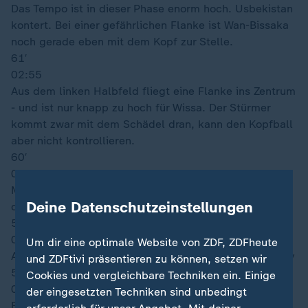
Das Tempo ist in dieser Phase enorm hoch. Usbekistan
kontert. Bei einer gefährlichen Flanke ist Wan-Bissaka
noch gerade eben mit dem Kopf zur Stelle.
61′
02:55
Aus dem linken Halbfeld fliegt eine Flanke ins Zentrum
- und ist nur knapp zu hoch für Wissa. Der Stürmer
kommt zwar mit dem Schädel dran, kann den Kopfball
aber nicht kontrollieren.
60′
02:54
Mayele hält vom linken Strafraumeck drauf - klar
Deine Datenschutzeinstellungen
drüber.
59′
02:53
Um dir eine optimale Website von ZDF, ZDFheute
Auswechslung bei Usbekistan: Dostonbek Khamdamov
und ZDFtivi präsentieren zu können, setzen wir
59′
Cookies und vergleichbare Techniken ein. Einige
02:53
der eingesetzten Techniken sind unbedingt
Einwechslung bei Usbekistan: Odiljon Hamrobekov