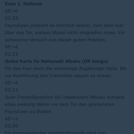
Ende 1. Halbzeit
45′
+6
02:23
Fayzullaev probiert es letztlich selber, zielt aber klar
über das Tor, sodass Mpasi nicht eingreifen muss. Ein
schwacher Versuch aus dieser guten Position.
45′
+4
02:21
Gelbe Karte für Nathanaël Mbuku (DR Kongo)
Für das Foul sieht der ehemalige Augsburger Gelb. Bis
zur Ausführung des Freistoßes dauert es etwas.
45′
+4
02:21
Gute Freistoßposition für Usbekistan! Mbuku schubst
etwa zwanzig Meter vor dem Tor den gestarteten
Fayzullaev zu Boden.
45′
+3
02:20
Ein kongolesischer Halbfeldfreistoß wird von