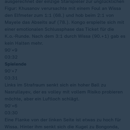
ausgerechnet der einzige Starspieler zur unglücklichen
Figur: Khusanov verursachte mit einem Foul an Wissa
den Elfmeter zum 1:1 (68.) und hob beim 2:1 von
Mayele das Abseits auf (78.). Kongo erspielte sich mit
einer emotionalen Schlussphase das Ticket für die
K.o.-Runde. Nach dem 3:1 durch Wissa (90.+1) gab es
kein Halten mehr.
90′
+9
03:32
Spielende
90′
+7
03:31
Links im Strafraum senkt sich ein hoher Ball zu
Nasrullayev, der es volley mit vollem Risiko probieren
möchte, aber ein Luftloch schlägt.
90′
+6
03:30
Eine Flanke von der linken Seite ist etwas zu hoch für
Wissa. Hinter ihm senkt sich die Kugel zu Bongonda,