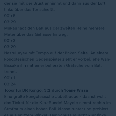
der sie mit der Brust annimmt und dann aus der Luft
links über das Tor schießt.
90′
+5
03:29
Mukau jagt den Ball aus der zweiten Reihe mehrere
Meter über das Gehäuse hinweg.
90′
+3
03:29
Nasrullayev mit Tempo auf der linken Seite. An einem
kongolesischen Gegenspieler zieht er vorbei, ehe Wan-
Bissaka ihn mit einer beherzten Grätsche vom Ball
trennt.
90′
+1
03:24
Tooor für DR Kongo, 3:1 durch Yoane Wissa
Eine große kongolesische Jubeltraube - das ist wohl
das Ticket für die K.o.-Runde! Mayele nimmt rechts im
Strafraum einen hohen Ball klasse runter und probiert
es aus spitzem Winkel. Der Schuss rauscht klar links