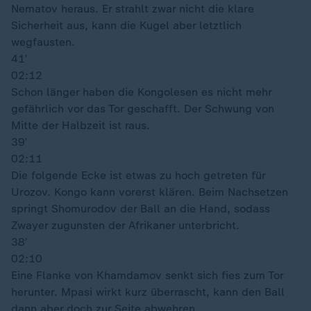
Nematov heraus. Er strahlt zwar nicht die klare
Sicherheit aus, kann die Kugel aber letztlich
wegfausten.
41′
02:12
Schon länger haben die Kongolesen es nicht mehr
gefährlich vor das Tor geschafft. Der Schwung von
Mitte der Halbzeit ist raus.
39′
02:11
Die folgende Ecke ist etwas zu hoch getreten für
Urozov. Kongo kann vorerst klären. Beim Nachsetzen
springt Shomurodov der Ball an die Hand, sodass
Zwayer zugunsten der Afrikaner unterbricht.
38′
02:10
Eine Flanke von Khamdamov senkt sich fies zum Tor
herunter. Mpasi wirkt kurz überrascht, kann den Ball
dann aber doch zur Seite abwehren.