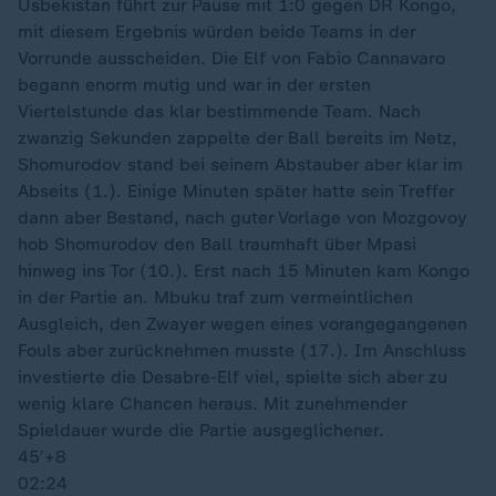
Usbekistan führt zur Pause mit 1:0 gegen DR Kongo,
mit diesem Ergebnis würden beide Teams in der
Vorrunde ausscheiden. Die Elf von Fabio Cannavaro
begann enorm mutig und war in der ersten
Viertelstunde das klar bestimmende Team. Nach
zwanzig Sekunden zappelte der Ball bereits im Netz,
Shomurodov stand bei seinem Abstauber aber klar im
Abseits (1.). Einige Minuten später hatte sein Treffer
dann aber Bestand, nach guter Vorlage von Mozgovoy
hob Shomurodov den Ball traumhaft über Mpasi
hinweg ins Tor (10.). Erst nach 15 Minuten kam Kongo
in der Partie an. Mbuku traf zum vermeintlichen
Ausgleich, den Zwayer wegen eines vorangegangenen
Fouls aber zurücknehmen musste (17.). Im Anschluss
investierte die Desabre-Elf viel, spielte sich aber zu
wenig klare Chancen heraus. Mit zunehmender
Spieldauer wurde die Partie ausgeglichener.
45′
+8
02:24