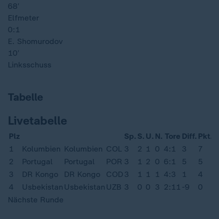
68′
Elfmeter
0:1
E. Shomurodov
10′
Linksschuss
Tabelle
Livetabelle
Plz
Sp.
S.
U.
N.
Tore
Diff.
Pkt.
1
Kolumbien
Kolumbien
COL
3
2
1
0
4:1
3
7
2
Portugal
Portugal
POR
3
1
2
0
6:1
5
5
3
DR Kongo
DR Kongo
COD
3
1
1
1
4:3
1
4
4
Usbekistan
Usbekistan
UZB
3
0
0
3
2:11
-9
0
Nächste Runde