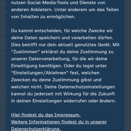
02:49
nutzen Social-Media-Tools und Dienste von
Nach einem Zweikampf mit Wan-Bissaka muss
anderen Anbietern. Unter anderem um das Teilen
Mozgovoy behandelt werden. Der ehemalige Man-
von Inhalten zu ermöglichen.
United-Spieler hatte den Usbeken am Fuß getroffen.
53′
Du kannst entscheiden, für welche Zwecke wir
02:47
deine Daten speichern und verarbeiten dürfen.
Von links zieht Cipenga in den Strafraum und lässt
Dies betrifft nur dein aktuell genutztes Gerät. Mit
einen Gegenspieler mit einem Haken stehen. Hoch
"Zustimmen" erklärst du deine Zustimmung zu
schlenzt er die Kugel über das Tor.
unserer Datenverarbeitung, für die wir deine
53′
Einwilligung benötigen. Oder du legst unter
02:47
"Einstellungen/Ablehnen" fest, welchen
Das Tempo ist nun deutlich höher. Die Desabre-Elf mal
Zwecken du deine Zustimmung gibst und
wieder mit einer Druckphase, läuft aber letztlich
welchen nicht. Deine Datenschutzeinstellungen
vergeblich an.
kannst du jederzeit mit Wirkung für die Zukunft
51′
in deinen Einstellungen widerrufen oder ändern.
02:46
Einwechslung bei DR Kongo: Fiston Mayele
Hier findest du das Impressum.
51′
Weitere Informationen findest du in unserer
02:45
Datenschutzerklärung.