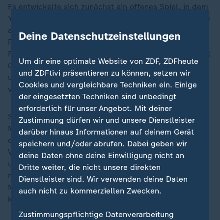
Es entwickelte sich zunächst ein offenes Spiel, in dem
Yamal in der 12. Minute erstmals sein enormes Können
aufblitzen ließ, als er nach einem Solo nur durch ein
Deine Datenschutzeinstellungen
Foul gebremst werden konnte. Den anschließenden
Freistoß von der Strafraumgrenze setzte er jedoch weit
Um dir eine optimale Website von ZDF, ZDFheute
über das Tor. Viel knapper war es kurz darauf, als Pedri
und ZDFtivi präsentieren zu können, setzen wir
und Nico Williams in aussichtsreicher Position
Cookies und vergleichbare Techniken ein. Einige
vergaben.
der eingesetzten Techniken sind unbedingt
erforderlich für unser Angebot. Mit deiner
Spanien war in dieser Phase die tonangebende
Zustimmung dürfen wir und unsere Dienstleister
Mannschaft und belohnte sich auch. Yamal chippte
darüber hinaus Informationen auf deinem Gerät
den Ball gefühlvoll in den Strafraum. Nach einiger
speichern und/oder abrufen. Dabei geben wir
Verwirrung stand Martin Zubimendi (21.) völlig frei
deine Daten ohne deine Einwilligung nicht an
und hatte keine Mühe. Doch Portugal schüttelte sich
Dritte weiter, die nicht unsere direkten
nur kurz und schlug postwendend zurück, als Nuno
Dienstleister sind. Wir verwenden deine Daten
Mendes (26.) entschlossen abzog und Unai Simón
auch nicht zu kommerziellen Zwecken.
keine Chance ließ.
Zustimmungspflichtige Datenverarbeitung