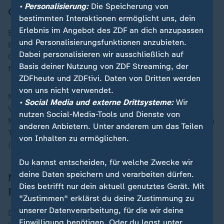
• Personalisierung:
Die Speicherung von
Oyarzabal trifft kurz vor der Pause
bestimmten Interaktionen ermöglicht uns, dein
Erlebnis im Angebot des ZDF an dich anzupassen
Es entwickelte sich ein Schlagabtausch - mit dem
und Personalisierungsfunktionen anzubieten.
besseren Ende der ersten Hälfte für Spanien. Mikel
Dabei personalisieren wir ausschließlich auf
Oyarzabal (45.) blieb nach Traumpass von Pedri
Basis deiner Nutzung von ZDF Streaming, der
freistehend eiskalt.
ZDFheute und ZDFtivi. Daten von Dritten werden
von uns nicht verwendet.
Nach der Pause konnte sich zunächst kein Team
• Social Media und externe Drittsysteme:
Wir
Vorteile erspielen. Es gab viele Ballstafetten im
nutzen Social-Media-Tools und Dienste von
Mittelfeld, aber auch viele Ungenauigkeiten und wenig
anderen Anbietern. Unter anderem um das Teilen
Tempo. Chancen gab es deshalb kaum - bis Ronaldo
von Inhalten zu ermöglichen.
(61.) aus dem Gewühl heraus traf.
Du kannst entscheiden, für welche Zwecke wir
deine Daten speichern und verarbeiten dürfen.
Neves verwandelt letzten Elfmeter für
Dies betrifft nur dein aktuell genutztes Gerät. Mit
Portugal
"Zustimmen" erklärst du deine Zustimmung zu
unserer Datenverarbeitung, für die wir deine
Die Partie nahm nun wieder Fahrt auf. Ronaldo verließ
Einwilligung benötigen. Oder du legst unter