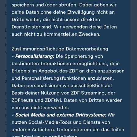
speichern und/oder abrufen. Dabei geben wir
Ergebnis zur Teamwertung, ein Streichergebnis
deine Daten ohne deine Einwilligung nicht an
benötigte Deutschland jedoch zu keinem Zeitpunkt.
Dritte weiter, die nicht unsere direkten
Dienstleister sind. Wir verwenden deine Daten
Der Nationenpreis der Dressurreiter wird am Samstag
auch nicht zu kommerziellen Zwecken.
mit dem Grand Prix Special (ab 9 Uhr) entschieden.
Nur ein einziges Mal in den vergangenen 14 Jahren
Zustimmungspflichtige Datenverarbeitung
verpasste Deutschland den Sieg im Team.
• Personalisierung:
Die Speicherung von
bestimmten Interaktionen ermöglicht uns, dein
Erlebnis im Angebot des ZDF an dich anzupassen
Team Deutschland beim Springreiten
und Personalisierungsfunktionen anzubieten.
auf Platz vier
Dabei personalisieren wir ausschließlich auf
Basis deiner Nutzung von ZDF Streaming, der
Enttäuschender lief hingegen der Wettbewerb der
ZDFheute und ZDFtivi. Daten von Dritten werden
Springreiter und Springreiterinnen. Im Nationenpreis
von uns nicht verwendet.
des größten Reitturniers der Welt ritt die Equipe von
• Social Media und externe Drittsysteme:
Wir
Bundestrainer Otto Becker vor 40.000 Zuschauern im
nutzen Social-Media-Tools und Dienste von
Stadion lediglich auf Rang vier. "Wir haben uns
anderen Anbietern. Unter anderem um das Teilen
natürlich mehr erwartet", kommentierte Becker. "Es
von Inhalten zu ermöglichen.