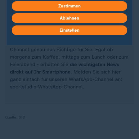
Zustimmen
Quelle: Reuters
Ablehnen
Einstellen
Sie wollen über Sport stets auf dem Laufenden
bleiben? Dann ist unser sportstudio-WhatsApp-
Channel genau das Richtige für Sie. Egal ob
morgens zum Kaffee, mittags zum Lunch oder zum
Feierabend - erhalten Sie
die wichtigsten News
direkt auf Ihr Smartphone
. Melden Sie sich hier
ganz einfach für unseren WhatsApp-Channel an:
sportstudio-WhatsApp-Channel
.
Quelle:
SID