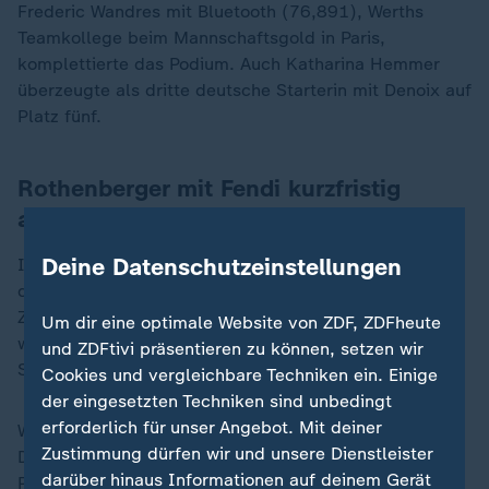
Frederic Wandres mit Bluetooth (76,891), Werths
Teamkollege beim Mannschaftsgold in Paris,
komplettierte das Podium. Auch Katharina Hemmer
überzeugte als dritte deutsche Starterin mit Denoix auf
Platz fünf.
Rothenberger mit Fendi kurzfristig
ausgefallen
Deine Datenschutzeinstellungen
Im sonnendurchfluteten Dressurstadion lies die
deutsche Equipe von ihrem ersten Ritt an keinen
Zweifel an ihren Siegesambitionen aufkommen. Dabei
Um dir eine optimale Website von ZDF, ZDFheute
waren Werth und Co. dezimiert in die erste Fünf-
und ZDFtivi präsentieren zu können, setzen wir
Sterne-Dressur des Turniers gestartet.
Cookies und vergleichbare Techniken ein. Einige
der eingesetzten Techniken sind unbedingt
erforderlich für unser Angebot. Mit deiner
Weil Sönke Rothenberger, dessen Pferd Fendi laut der
Zustimmung dürfen wir und unsere Dienstleister
Deutschen Reiterlichen Vereinigung gesundheitliche
darüber hinaus Informationen auf deinem Gerät
Probleme hat, kurzfristig ausgefallen war, zählt jedes