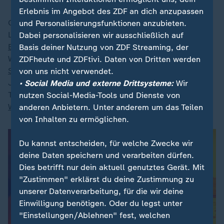
Erlebnis im Angebot des ZDF an dich anzupassen
Olympia-Silbergewinner Frankreich und Slowenien mit
und Personalisierungsfunktionen anzubieten.
Luka Doncic duellieren sich im polnischen Kattowitz.
Dabei personalisieren wir ausschließlich auf
Bundestrainer Mumbru
dürfte zum Großteil auf die
Basis deiner Nutzung von ZDF Streaming, der
Weltmeister von 2023 setzen. Neben
Spielmacher
ZDFheute und ZDFtivi. Daten von Dritten werden
Schröder
setzt der Coach große Hoffnungen auf
von uns nicht verwendet.
Jungstar Franz Wagner sowie die Routiniers Daniel
• Social Media und externe Drittsysteme:
Wir
Theis und Johannes Voigtmann. Dem Team wird
Moritz
nutzen Social-Media-Tools und Dienste von
Wagner verletzungsbedingt fehlen.
anderen Anbietern. Unter anderem um das Teilen
von Inhalten zu ermöglichen.
Du kannst entscheiden, für welche Zwecke wir
deine Daten speichern und verarbeiten dürfen.
Dies betrifft nur dein aktuell genutztes Gerät. Mit
"Zustimmen" erklärst du deine Zustimmung zu
unserer Datenverarbeitung, für die wir deine
Einwilligung benötigen. Oder du legst unter
"Einstellungen/Ablehnen" fest, welchen