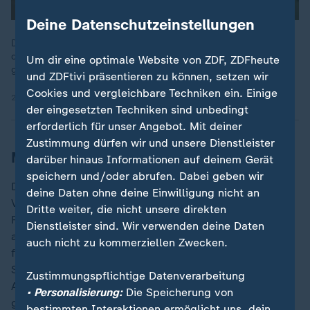
Deine Datenschutzeinstellungen
Die glanzvolle Karriere eines Mannes, der von Würzburg aus
die Welt eroberte, hat ihre Krönung erfahren: Dirk Nowitzki
Um dir eine optimale Website von ZDF, ZDFheute
gehört jetzt der Basketball Hall of Fame an.
und ZDFtivi präsentieren zu können, setzen wir
Cookies und vergleichbare Techniken ein. Einige
28.10.2023 | 28:30 min
der eingesetzten Techniken sind unbedingt
erforderlich für unser Angebot. Mit deiner
Zustimmung dürfen wir und unsere Dienstleister
Moritz Wagner fehlt
darüber hinaus Informationen auf deinem Gerät
speichern und/oder abrufen. Dabei geben wir
Deutschland erwischte nicht nur mit Blick auf die
deine Daten ohne deine Einwilligung nicht an
Vorrunde ein Glückslos: Die Mitfavoriten Spanien,
Dritte weiter, die nicht unsere direkten
Frankreich, Griechenland und Slowenien befinden sich
Dienstleister sind. Wir verwenden deine Daten
allesamt in der anderen Turnierhälfte und können
auch nicht zu kommerziellen Zwecken.
frühestens im Viertelfinale deutscher Gegner werden.
Spanien und Griechenland mit NBA-Star Giannis
Zustimmungspflichtige Datenverarbeitung
Antetokounmpo spielen in Limassol in Zypern
• Personalisierung:
Die Speicherung von
gegeneinander.
bestimmten Interaktionen ermöglicht uns, dein