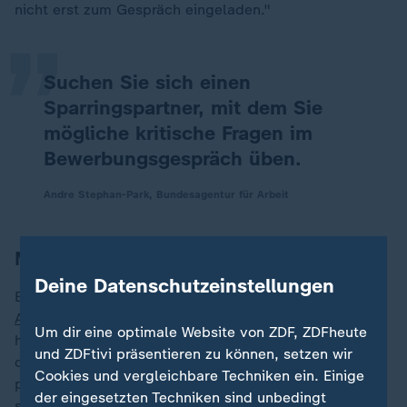
„
nicht erst zum Gespräch eingeladen."
Suchen Sie sich einen
Sparringspartner, mit dem Sie
mögliche kritische Fragen im
Bewerbungsgespräch üben.
Andre Stephan-Park, Bundesagentur für Arbeit
Mut zur Lücke im Lebenslauf
Deine Datenschutzeinstellungen
Ein Auslandsaufenthalt,
Elternzeit
oder
Arbeitslosigkeit
: Wer Lücken im Lebenslauf hat (oder
Um dir eine optimale Website von ZDF, ZDFheute
häufige Jobwechsel), braucht sich vor der Frage nach
und ZDFtivi präsentieren zu können, setzen wir
den Gründen nicht zu fürchten. Ein Anlass kann eine
Cookies und vergleichbare Techniken ein. Einige
private Ursache sein, über die nicht unbedingt jeder
der eingesetzten Techniken sind unbedingt
sprechen möchte, etwa eine (mentale oder physische)