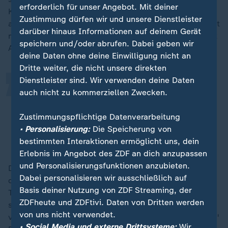
erforderlich für unser Angebot. Mit deiner
Krankheit. "Ohne ins Detail zu gehen, können Sie
„
Zustimmung dürfen wir und unsere Dienstleister
angeben, dass es einen medizinischen Grund gab." Hat
darüber hinaus Informationen auf deinem Gerät
man aus der Lebenslauflücke etwas mitgenommen, rät
speichern und/oder abrufen. Dabei geben wir
Andre Stephan-Park dazu, diesen Aspekt darzulegen.
deine Daten ohne deine Einwilligung nicht an
Dritte weiter, die nicht unsere direkten
Dienstleister sind. Wir verwenden deine Daten
Vielleicht hat die Zeit Klarheit über
auch nicht zu kommerziellen Zwecken.
den weiteren beruflichen Weg
gebracht.
Zustimmungspflichtige Datenverarbeitung
• Personalisierung:
Die Speicherung von
Andre Stephan-Park, Bundesagentur für Arbeit
bestimmten Interaktionen ermöglicht uns, dein
Erlebnis im Angebot des ZDF an dich anzupassen
und Personalisierungsfunktionen anzubieten.
Doch wie verhält man sich richtig, wenn der Grund für
Dabei personalisieren wir ausschließlich auf
die Lücke eine Kündigung ist? "Auch da hilft
Basis deiner Nutzung von ZDF Streaming, der
Transparenz", empfiehlt Stephan-Park. "Die Thematik
ZDFheute und ZDFtivi. Daten von Dritten werden
sollte vorgetragen werden, ohne gegenüber dem
von uns nicht verwendet.
vorherigen Arbeitgeber Anschuldigungen anzubringen."
• Social Media und externe Drittsysteme:
Wir