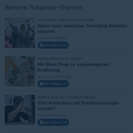
Weitere Ratgeber-Themen
:
Kostenfalle Coaching-Programme
Woran man unseriöse Coaching-Anbieter
erkennt
von Anna Möllers
mit Video
3:44
:
Wochenplanung fürs Essen
Mit Meal Prep zu ausgewogener
Ernährung
von Sarah Hufnagel
mit Video
2:41
:
Arbeitsrecht bei Krankschreibung
Sind Kontrollen bei Krankmeldungen
erlaubt?
von Bonnie Kruse
mit Video
1:56