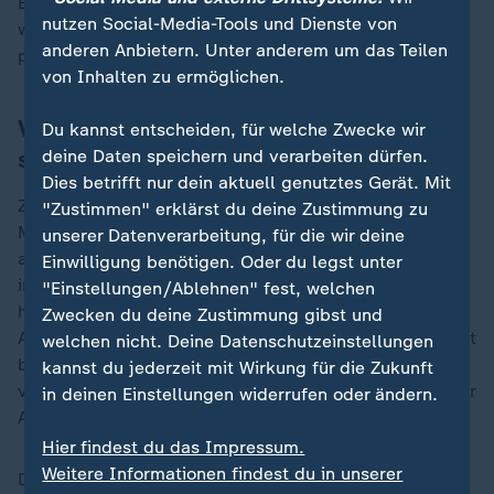
Ein konstruktiver Umgang mit unangenehmen Themen
nutzen Social-Media-Tools und Dienste von
werde von Arbeitgebern geschätzt und als
anderen Anbietern. Unter anderem um das Teilen
professionell bewertet.
von Inhalten zu ermöglichen.
Vorstellungsgespräch: Selbst Fragen zu
Du kannst entscheiden, für welche Zwecke wir
stellen ist erwünscht
deine Daten speichern und verarbeiten dürfen.
Dies betrifft nur dein aktuell genutztes Gerät. Mit
Zum Schluss eines Vorstellungsgesprächs sollte die
"Zustimmen" erklärst du deine Zustimmung zu
Möglichkeit genutzt werden, Fragen zu stellen. "Vor
unserer Datenverarbeitung, für die wir deine
allem solche, die erkennen lassen, dass Sie sich
Einwilligung benötigen. Oder du legst unter
intensiv mit dem Unternehmen auseinandergesetzt
"Einstellungen/Ablehnen" fest, welchen
haben", erläutert Stephan-Park. Dies zeigt dem
Zwecken du deine Zustimmung gibst und
Arbeitgeber, dass ein echtes Interesse an der Mitarbeit
welchen nicht. Deine Datenschutzeinstellungen
besteht. Wer weitere Fragen, etwa über Vereinbarkeit
kannst du jederzeit mit Wirkung für die Zukunft
von Familie und Beruf, Entwicklungsmöglichkeiten oder
in deinen Einstellungen widerrufen oder ändern.
Arbeitszeiten hat, kann diese ebenfalls stellen.
Hier findest du das Impressum.
Weitere Informationen findest du in unserer
Doch Vorsicht bei der Gehaltsfrage: "Stellen Sie diese