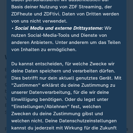
Bob Dylan hat es getan, auch Rapper Rin zieht es
Basis deiner Nutzung von ZDF Streaming, der
durch: Keine Handys bei Konzerten. Und auch
ZDFheute und ZDFtivi. Daten von Dritten werden
einige Clubs sagen inzwischen: Filmen und
von uns nicht verwendet.
Fotografieren verboten. Nische oder Trend?
• Social Media und externe Drittsysteme:
Wir
von Sven Class und Anna Katharina Hemer
nutzen Social-Media-Tools und Dienste von
anderen Anbietern. Unter anderem um das Teilen
von Inhalten zu ermöglichen.
Wie sinnvoll eine Ticketversicherung ist
Du kannst entscheiden, für welche Zwecke wir
Eine Ticketversicherung ist zwar oft nicht teuer, aber
deine Daten speichern und verarbeiten dürfen.
ihr Nutzen sei in den meisten Fällen fraglich, denn sie
Dies betrifft nur dein aktuell genutztes Gerät. Mit
greife in der Regel nur, wenn der Hinderungsgrund
"Zustimmen" erklärst du deine Zustimmung zu
beim Käufer selbst läge, so Philipp Wolf. Wird eine
unserer Datenverarbeitung, für die wir deine
Veranstaltung wegen schlechten Wetters oder einer
Einwilligung benötigen. Oder du legst unter
Bombendrohung verschoben, gibt es keinen
"Einstellungen/Ablehnen" fest, welchen
Schadensersatz von der Versicherung.
Zwecken du deine Zustimmung gibst und
welchen nicht. Deine Datenschutzeinstellungen
kannst du jederzeit mit Wirkung für die Zukunft
Fällt ein Event ersatzlos aus, müsse man den Kaufpreis