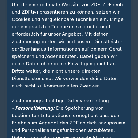
Um dir eine optimale Website von ZDF, ZDFheute
Übernachtungskosten ab.
und ZDFtivi präsentieren zu können, setzen wir
Cookies und vergleichbare Techniken ein. Einige
der eingesetzten Techniken sind unbedingt
erforderlich für unser Angebot. Mit deiner
Zustimmung dürfen wir und unsere Dienstleister
darüber hinaus Informationen auf deinem Gerät
speichern und/oder abrufen. Dabei geben wir
deine Daten ohne deine Einwilligung nicht an
Dritte weiter, die nicht unsere direkten
Dienstleister sind. Wir verwenden deine Daten
auch nicht zu kommerziellen Zwecken.
FAQ
Zustimmungspflichtige Datenverarbeitung
• Personalisierung:
Die Speicherung von
Neuer Trend bei Konzerten?
bestimmten Interaktionen ermöglicht uns, dein
Warum Künstler auf ein Handyverbot
:
Erlebnis im Angebot des ZDF an dich anzupassen
setzen
und Personalisierungsfunktionen anzubieten.
Dabei personalisieren wir ausschließlich auf