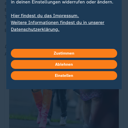
in deinen Einstellungen widerrufen oder ändern.
auch ohne Versicherung zurückbekommen, so die
Einschätzung der Verbraucherzentrale. Nur wenn die
Hier findest du das Impressum.
Tickets außergewöhnlich teuer sind, könne es laut
Weitere Informationen findest du in unserer
Philipp Wolf sinnvoll sein, eine Versicherung in
Datenschutzerklärung.
Erwägung zu ziehen.
Der Artikel wurde erstmals am 10. Oktober 2024
publiziert.
Zustimmen
Ablehnen
Einstellen