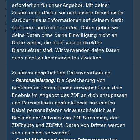
Betroffene angeleitet, ihre Auslöser zu identifizieren
erforderlich für unser Angebot. Mit deiner
und Strategien zu entwickeln, um das Verhalten zu
Zustimmung dürfen wir und unsere Dienstleister
unterbrechen. Daneben können zum Beispiel
darüber hinaus Informationen auf deinem Gerät
Entspannungstechniken und
Achtsamkeitsübungen
speichern und/oder abrufen. Dabei geben wir
helfen, den Drang zu reduzieren.
deine Daten ohne deine Einwilligung nicht an
Dritte weiter, die nicht unsere direkten
Dienstleister sind. Wir verwenden deine Daten
Selbsthilfestrategien gegen Skin Picking
auch nicht zu kommerziellen Zwecken.
Neben professioneller Hilfe können auch
Zustimmungspflichtige Datenverarbeitung
Selbsthilfestrategien unterstützen. Häufig tritt
• Personalisierung:
Die Speicherung von
Skin Picking im Badezimmer auf, wenn man
bestimmten Interaktionen ermöglicht uns, dein
Hautunebenheiten im Spiegel findet. Das
Erlebnis im Angebot des ZDF an dich anzupassen
Badezimmer ist deswegen ein Ort, an dem man
und Personalisierungsfunktionen anzubieten.
viel verändern kann. So kann man beispielsweise
Dabei personalisieren wir ausschließlich auf
das Licht dimmen oder den Spiegel zeitweise
Basis deiner Nutzung von ZDF Streaming, der
verdecken, um ein Stück weit Kontrolle
ZDFheute und ZDFtivi. Daten von Dritten werden
zurückzugewinnen.
von uns nicht verwendet.