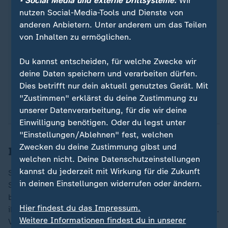
• Social Media und externe Drittsysteme:
Wir
Passiert das Skin Picking auf der Couch oder am
nutzen Social-Media-Tools und Dienste von
Schreibtisch, kann man dünne
anderen Anbietern. Unter anderem um das Teilen
Baumwollhandschuhe tragen. Die Fingerkuppen
von Inhalten zu ermöglichen.
erspüren dann Hautunebenheiten nicht mehr. Die
Expertin empfiehlt außerdem, die Hände mit
Du kannst entscheiden, für welche Zwecke wir
sogenannten Fidget Toys zu beschäftigen -
deine Daten speichern und verarbeiten dürfen.
Spielzeug wie Igelbälle oder kleine Akupressur-
Dies betrifft nur dein aktuell genutztes Gerät. Mit
Ringe.
"Zustimmen" erklärst du deine Zustimmung zu
unserer Datenverarbeitung, für die wir deine
Einwilligung benötigen. Oder du legst unter
"Einstellungen/Ablehnen" fest, welchen
Zwecken du deine Zustimmung gibst und
Ist Skin Picking heilbar?
welchen nicht. Deine Datenschutzeinstellungen
kannst du jederzeit mit Wirkung für die Zukunft
Skin Picking ist eine ernstzunehmende psychische
in deinen Einstellungen widerrufen oder ändern.
Störung, die das Leben der Betroffenen stark
beeinträchtigen kann. Viele machen das schon seit
Hier findest du das Impressum.
ihrer Kindheit oder Pubertät, sagt Psychologin Gallinat.
Weitere Informationen findest du in unserer
Von heute auf morgen heilen lasse sich die Erkrankung