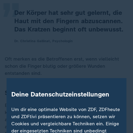
Der Körper hat sehr gut gelernt, die
Haut mit den Fingern abzuscannen.
Das Kratzen beginnt oft unbewusst.
Dr. Christina Gallinat, Psychologin
Oft merken es die Betroffenen erst, wenn vielleicht
schon die Finger blutig oder größere Wunden
entstanden sind.
Skin Picking abgewöhnen
Deine Datenschutzeinstellungen
Eine der wirksamsten Behandlungsformen ist die
Um dir eine optimale Website von ZDF, ZDFheute
kognitive Verhaltenstherapie. Sie zielt darauf ab, das
und ZDFtivi präsentieren zu können, setzen wir
automatische Verhalten zu erkennen und durch
Cookies und vergleichbare Techniken ein. Einige
alternative Handlungen zu ersetzen. Dabei werden
der eingesetzten Techniken sind unbedingt