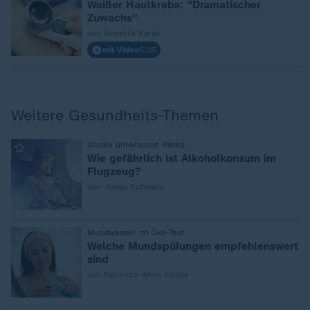
Weißer Hautkrebs: "Dramatischer
Zuwachs"
von Annette Kanis
mit Video
5:05
Weitere Gesundheits-Themen
:
Studie untersucht Risiko
Wie gefährlich ist Alkoholkonsum im
Flugzeug?
von Josua Schwarz
:
Mundwasser im Öko-Test
Welche Mundspülungen empfehlenswert
sind
von Florence-Anne Kälble