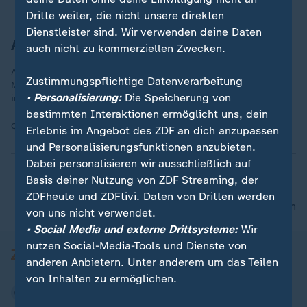
Dritte weiter, die nicht unsere direkten
Dienstleister sind. Wir verwenden deine Daten
Annalena Baerbock
auch nicht zu kommerziellen Zwecken.
Außenministerin Annalena Baerbock (Grüne) ist zum ersten
Zustimmungspflichtige Datenverarbeitung
Mal zu Gast auf der re:publica. Sie spricht über "Außenpolitik
• Personalisierung:
Die Speicherung von
in gewendeten Zeiten".
bestimmten Interaktionen ermöglicht uns, dein
Quelle:
AP
Erlebnis im Angebot des ZDF an dich anzupassen
und Personalisierungsfunktionen anzubieten.
Dabei personalisieren wir ausschließlich auf
Basis deiner Nutzung von ZDF Streaming, der
ZDFheute und ZDFtivi. Daten von Dritten werden
nach oben
von uns nicht verwendet.
• Social Media und externe Drittsysteme:
Wir
nutzen Social-Media-Tools und Dienste von
anderen Anbietern. Unter anderem um das Teilen
von Inhalten zu ermöglichen.