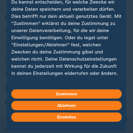
Du kannst entscheiden, für welche Zwecke wir
deine Daten speichern und verarbeiten dürfen.
Aktuell bei ZDFheute
Dies betrifft nur dein aktuell genutztes Gerät. Mit
"Zustimmen" erklärst du deine Zustimmung zu
unserer Datenverarbeitung, für die wir deine
Zuletzt veröffentlicht
Einwilligung benötigen. Oder du legst unter
"Einstellungen/Ablehnen" fest, welchen
Aktuelle Sendungs-Videos
Zwecken du deine Zustimmung gibst und
welchen nicht. Deine Datenschutzeinstellungen
ZDFheute Stories
kannst du jederzeit mit Wirkung für die Zukunft
in deinen Einstellungen widerrufen oder ändern.
Themen im Überblick
Hier findest du das Impressum.
ZDFheute Update
Zustimmen
Weitere Informationen findest du in unserer
Datenschutzerklärung.
ZDFheute Apps
Ablehnen
Einstellen
Nutzungsbedingungen
Datenschutz
Datenschutzeinstellungen